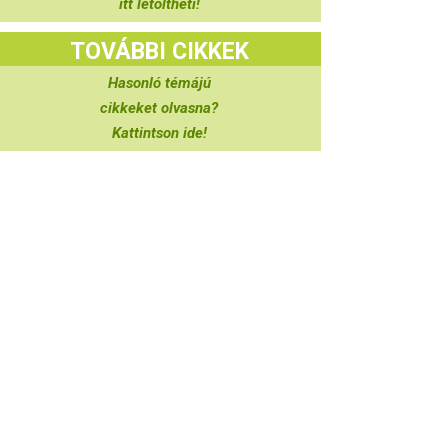
itt letöltheti!
TOVÁBBI CIKKEK
Hasonló témájú
cikkeket olvasna?
Kattintson ide!