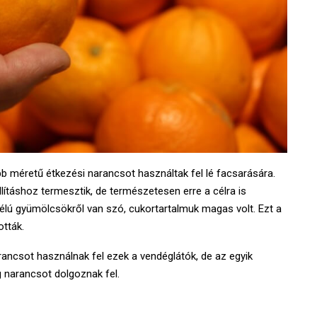
óbb méretű étkezési narancsot használtak fel lé facsarására.
llításhoz termesztik, de természetesen erre a célra is
célú gyümölcsökről van szó, cukortartalmuk magas volt. Ezt a
ották.
ancsot használnak fel ezek a vendéglátók, de az egyik
 narancsot dolgoznak fel.