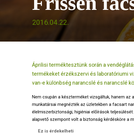
Frissen fac
2016.04.22.
Áprilisi terméktesztünk során a vendéglátá
termékeket érzékszervi és laboratóriumi vi
van-e különbség narancslé és narancslé kö
Nem csupán a készterméket vizsgáltuk, hanem az a
munkatársai megnézték az üzletekben a facsart nar
élelmiszerbiztonsági, higiéniai előírások teljesül
alapvető szempont volt a biztonság kérdésköre a m
Ez is érdekelheti