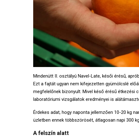
Mindenütt II. osztályú Navel-Late, késői érésű, apr
Ezt a fajtát ugyan nem kifejezetten gyümölcslé előá
megfelelőnek bizonyult. Mivel késő érésű étkezési 
laboratóriumi vizsgálatok eredményei is alátámaszt
Érdekes adat, hogy naponta jellemzően 10-20 kg nar
üzletben ennek többszörösét, átlagosan napi 300 kg
A felszín alatt