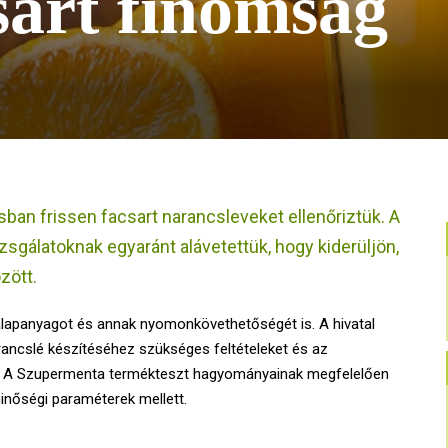
sart finomság
sban frissen facsart narancsleveket ellenőriztük. A
zsgálatoknak egyaránt alávetettük, hogy kiderüljön,
zött.
lapanyagot és annak nyomonkövethetőségét is. A hivatal
ancslé készítéséhez szükséges feltételeket és az
ését. A Szupermenta termékteszt hagyományainak megfelelően
inőségi paraméterek mellett.