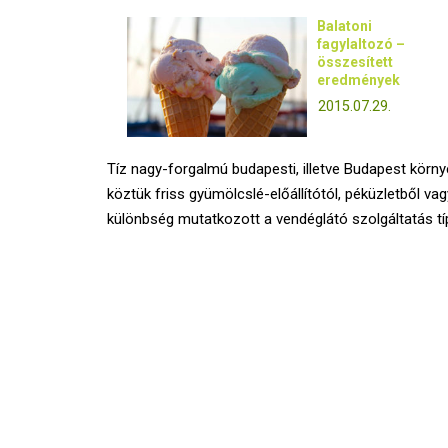
Balatoni
fagylaltozó –
összesített
eredmények
2015.07.29.
Tíz nagy-forgalmú budapesti, illetve Budapest körny
köztük friss gyümölcslé-előállítótól, péküzletből va
különbség mutatkozott a vendéglátó szolgáltatás típ