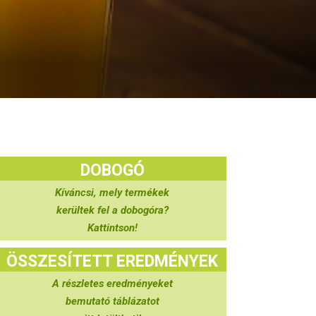
DOBOGÓ
Kíváncsi, mely termékek
kerültek fel a dobogóra?
Kattintson!
ÖSSZESÍTETT EREDMÉNYEK
A részletes eredményeket
bemutató táblázatot