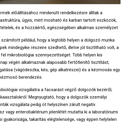
ermék előállításához mindenütt rendelkezésre álltak a
nfrastruktúra, úgyis, mint mosható és karban tartott eszközök,
ltételek, és a hozzáértő, egészségében alkalmas személyzet.
 számított például, hogy a legtöbb helyen a dolgozó munka
ek mindegyike részeire szedhető, illetve jól tisztítható volt, a
t fel mikrobiológiai szennyezettséget. Több helyen kis
nap végén alkalmaznak alaposabb fertőtlenítő tisztítást,
tása (vágódeszka, kés, gép alkatrészei) és a kézmosás egy
ön kézmosó berendezés.
obiológiai vizsgálatra a facsarást végző dolgozók kezéről,
nkaasztalokról. Megnyugtató, hogy a dolgozók személyi
inták vizsgálata pedig öt helyszínen zárult negatív
z vagy enterobaktérium jelenlétét mutatta ki a laboratóriumi
si gyakorisága, takarítás elégtelensége, vagy éppen helytelen