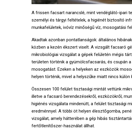
A frissen facsart narancslé, mint vendéglátó-ipari t
személyi és tárgyi feltételek, a higiénét biztosító i
munkafelületek, ivóvíz minőségű víz, mosogatási fe
Akadtak azonban pontatlanságok: általános hibának
közben a kezén ékszert viselt. A vizsgált facsaró gép
mikrobiológiai vizsgálat a gépek felületén mégis tár
területen történik a gyümölcsfacsarás, és csupán a 
mosogatást. Ezeken a helyeken az eszközök mosoga
helyen történik, mivel a helyszűke miatt nincs kül
Összesen 100 felület tisztasági mintát vettünk mikr
illetve a facsaró berendezésekről, eszközökről, mu
higiénés vizsgálata mindenütt, a felület tisztasági m
eredménnyel. A többi öt helyen élesztőgomba, penés
vizsgálat, amely hátterében a gép hibás tisztántartá
fertőtlenítőszer-használat állhat.