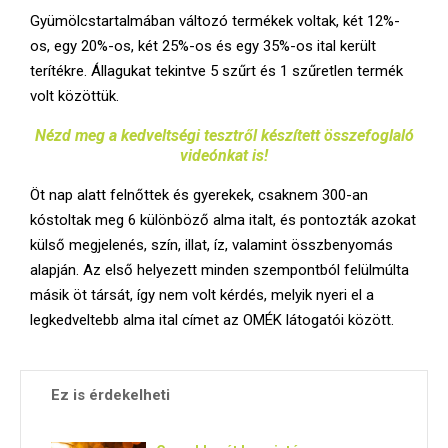
E
Gyümölcstartalmában változó termékek voltak, két 12%-
os, egy 20%-os, két 25%-os és egy 35%-os ital került
N
terítékre. Állagukat tekintve 5 szűrt és 1 szűretlen termék
volt közöttük.
U
Nézd meg a kedveltségi tesztről készített összefoglaló
videónkat is!
Öt nap alatt felnőttek és gyerekek, csaknem 300-an
kóstoltak meg 6 különböző alma italt, és pontozták azokat
külső megjelenés, szín, illat, íz, valamint összbenyomás
alapján. Az első helyezett minden szempontból felülmúlta
másik öt társát, így nem volt kérdés, melyik nyeri el a
legkedveltebb alma ital címet az OMÉK látogatói között.
Ez is érdekelheti