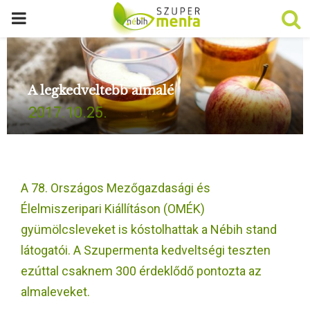
P
R
A legkedveltebb almalé
I
2017.10.25.
M
A
A 78. Országos Mezőgazdasági és
R
Élelmiszeripari Kiállításon (OMÉK)
gyümölcsleveket is kóstolhattak a Nébih stand
Y
látogatói. A Szupermenta kedveltségi teszten
ezúttal csaknem 300 érdeklődő pontozta az
M
almaleveket.