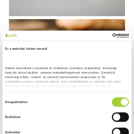
Ez a weboldal sütiket használ
Sütiket használunk a tartalmak és hirdetések személyre szabásához, közösségi 
funkciók biztosításához, valamint weboldalforgalmunk elemzéséhez. Ezenkívül 
közösségi média-, hirdető- és elemező partnereinkkel megosztjuk az Ön 
weboldalhasználatra vonatkozó adatait, akik kombinálhatják az adatokat más olyan 
adatokkal, amelyeket Ön adott meg számukra vagy az Ön által használt más 
szolgáltatásokból gyűjtöttek.
H
Adatkezelési tájékoztató
Elengedhetetlen
o
z
Beállítások
z
á
Statisztikai
j