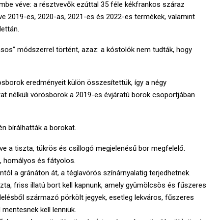
mbe véve: a résztvevők ezúttal 35 féle kékfrankos száraz
ntve 2019-es, 2020-as, 2021-es és 2022-es termékek, valamint
lettán.
ásos” módszerrel történt, azaz: a kóstolók nem tudták, hogy
ösborok eredményeit külön összesítettük, így a négy
rat nélküli vörösborok a 2019-es évjáratú borok csoportjában
n bírálhatták a borokat.
ve a tiszta, tükrös és csillogó megjelenésű bor megfelelő.
, homályos és fátyolos.
ntól a gránáton át, a téglavörös színárnyalatig terjedhetnek.
szta, friss illatú bort kell kapnunk, amely gyümölcsös és fűszeres
lelésből származó pörkölt jegyek, esetleg lekváros, fűszeres
 mentesnek kell lenniük.