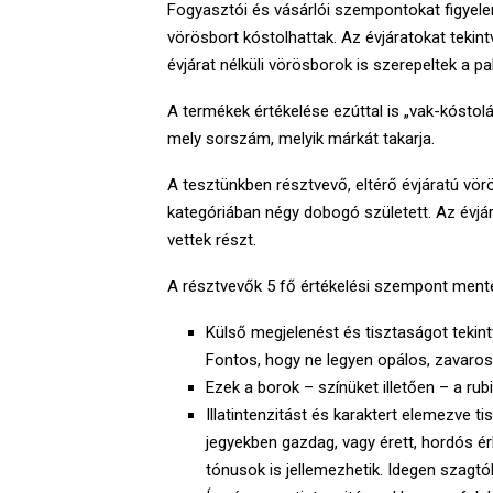
Fogyasztói és vásárlói szempontokat figyele
vörösbort kóstolhattak. Az évjáratokat teki
évjárat nélküli vörösborok is szerepeltek a pa
A termékek értékelése ezúttal is „vak-kóstol
mely sorszám, melyik márkát takarja.
A tesztünkben résztvevő, eltérő évjáratú vör
kategóriában négy dobogó született. Az évjá
vettek részt.
A résztvevők 5 fő értékelési szempont menté
Külső megjelenést és tisztaságot tekint
Fontos, hogy ne legyen opálos, zavaros
Ezek a borok – színüket illetően – a rubi
Illatintenzitást és karaktert elemezve ti
jegyekben gazdag, vagy érett, hordós ér
tónusok is jellemezhetik. Idegen szagtól