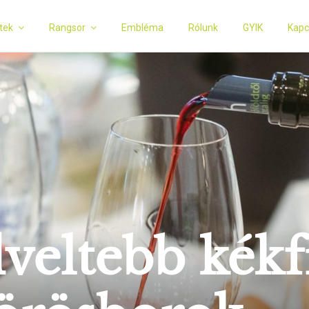
tek
Rangsor
Embléma
Rólunk
GYIK
Kapc
dveltebb kék