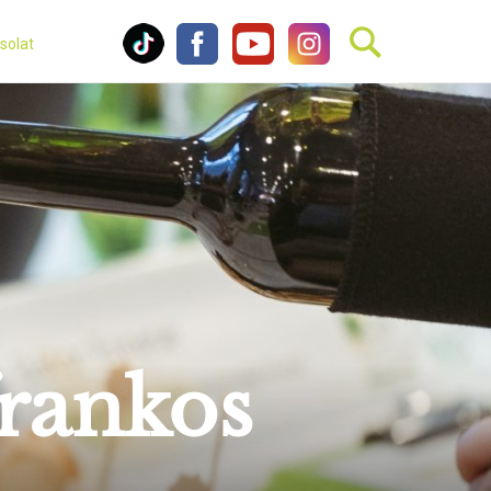
solat
frankos