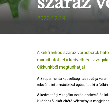
száraz 
2023.12.19.
A kékfrankos száraz vörösborok hatós
maradhatott el a kedveltségi vizsgála
Cikkünkből megtudhatja!
A Szupermenta kedveltségi teszt célja vala
releváns információkkal egészítse ki a Nébih 
A kedveltségi vizsgálat során szakértő és la
különböző, akár eltérő vélemény is megjele