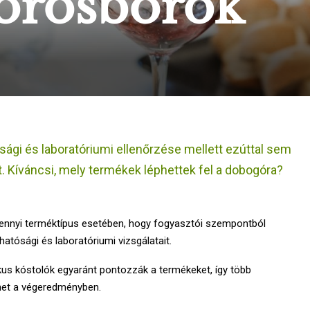
vörösborok
ági és laboratóriumi ellenőrzése mellett ezúttal sem
t. Kíváncsi, mely termékek léphettek fel a dobogóra?
mennyi terméktípus esetében, hogy fogyasztói szempontból
hatósági és laboratóriumi vizsgálatait.
ikus kóstolók egyaránt pontozzák a termékeket, így több
nhet a végeredményben.