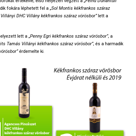
rokat értékelve, első helyezen végzett a „
Feind Dunántúli
k fokára léphetett fel a „
Sol Montis kékfrankos száraz
illányi DHC Villány kékfrankos száraz vörösbor”
lett a
lyezett lett a „
Penny Egri kékfrankos száraz vörösbor”
, a
vits Tamás Villányi kékfrankos száraz vörösbor
”
, és a harmadik
vörösbor”
érdemelte ki.