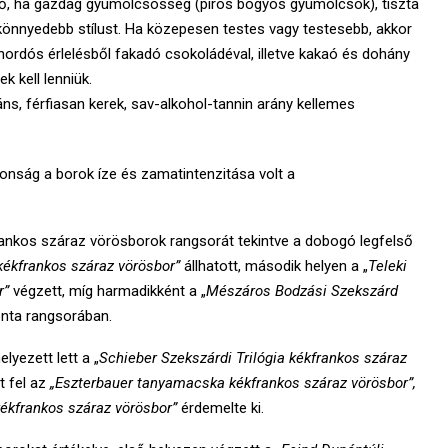
lő, ha gazdag gyümölcsösség (piros bogyós gyümölcsök), tiszta
 könnyedebb stílust. Ha közepesen testes vagy testesebb, akkor
rdós érlelésből fakadó csokoládéval, illetve kakaó és dohány
k kell lenniük.
, férfiasan kerek, sav-alkohol-tannin arány kellemes
jdonság a borok íze és zamatintenzitása volt a
frankos száraz vörösborok rangsorát tekintve a dobogó legfelső
ékfrankos száraz vörösbor”
állhatott, második helyen a „
Teleki
r”
végzett, míg harmadikként a „
Mészáros Bodzási Szekszárd
nta rangsorában.
lyezett lett a „
Schieber Szekszárdi Trilógia kékfrankos száraz
t fel az
„Eszterbauer tanyamacska kékfrankos száraz vörösbor”,
kékfrankos száraz vörösbor”
érdemelte ki.