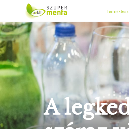
Terméktesz
A legke