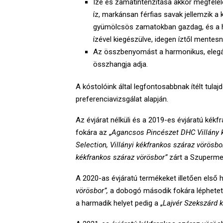
Íze és zamatintenzitása akkor megfele
íz, markánsan férfias savak jellemzik a
gyümölcsös zamatokban gazdag, és a ho
ízével kiegészülve, idegen íztől mentesne
Az összbenyomást a harmonikus, elegáns
összhangja adja.
A kóstolóink által legfontosabbnak ítélt tula
preferenciavizsgálat alapján.
Az évjárat nélküli és a 2019-es évjáratú kék
fokára az „
Agancsos Pincészet DHC Villány k
Selection, Villányi kékfrankos száraz vörösbo
kékfrankos száraz vörösbor”
zárt a Szuperme
A 2020-as évjáratú termékeket illetően első he
vörösbor”,
a dobogó második fokára léphetet
a harmadik helyet pedig a „
Lajvér Szekszárd 