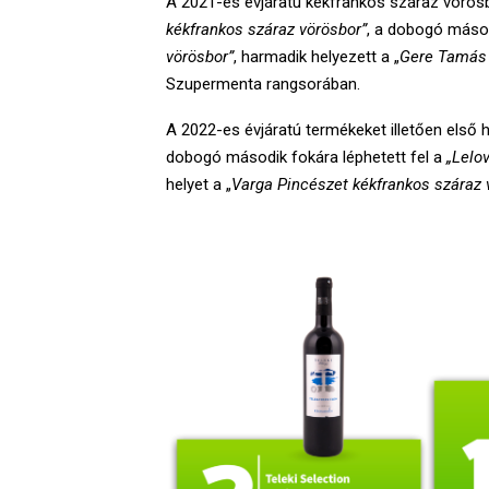
A 2021-es évjáratú kékfrankos száraz vörösbo
kékfrankos száraz vörösbor”
, a dobogó másodi
vörösbor”
, harmadik helyezett a „
Gere Tamás V
Szupermenta rangsorában.
A 2022-es évjáratú termékeket illetően első he
dobogó második fokára léphetett fel a
„Lelo
helyet a „
Varga Pincészet kékfrankos száraz 