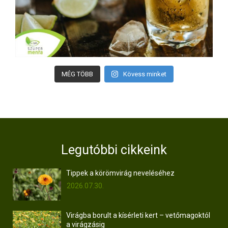
MÉG TÖBB
Kövess minket
Legutóbbi cikkeink
Tippek a körömvirág neveléséhez
2026.07.30.
Virágba borult a kísérleti kert – vetőmagoktól
a virágzásig