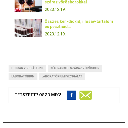
száraz vörösborokkal
2023.12.19.
Összes kén-dioxid, illósav-tartalom
és peszticid...
2023.12.19.
HOGYAN VIZSGÁLTUNK
KÉKFRANKOS SZÁRAZ VÖRÖSBOR
LABORATÓRIUM
LABORATÓRIUMI VIZSGÁLAT
TETSZETT? OSZD MEG!