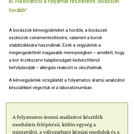
ki. Ha kíváncsi a folyamat részleteire, olvasson
E
tovább!
N
A borászok kénvegyületeket a hordók, a borászati
U
eszközök csíramentesítésére, valamint a borok
stabilizálására használnak. Ezek a vegyületek a
megengedettnél magasabb mennyiségben ‒ amellett, hogy
a bor érzékszervi tulajdonságait kedvezőtlenül
befolyásolják ‒ allergiás reakciót is okozhatnak.
A kénvegyületek vizsgálatát a folyamatos áramú analizátor
készülékkel végeztük el a laboratóriumban.
A folyamatos áramú analizátor készülék
moduláris felépítésű, külön egység a
mintaváltó, a változatható kémiai modulok és a