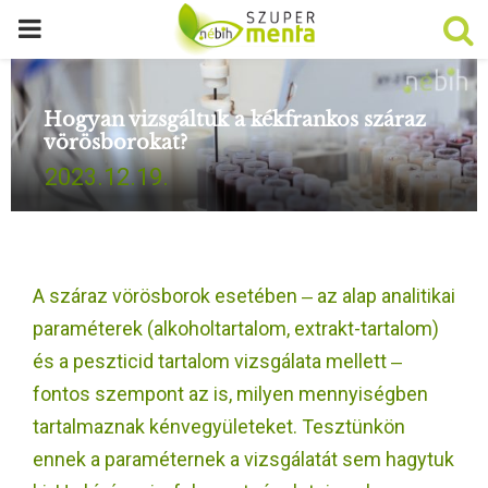
P
R
Hogyan vizsgáltuk a kékfrankos száraz
vörösborokat?
I
2023.12.19.
M
A
A száraz vörösborok esetében ‒ az alap analitikai
R
paraméterek (alkoholtartalom, extrakt-tartalom)
és a peszticid tartalom vizsgálata mellett ‒
Y
fontos szempont az is, milyen mennyiségben
tartalmaznak kénvegyületeket. Tesztünkön
M
ennek a paraméternek a vizsgálatát sem hagytuk