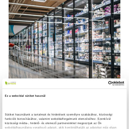
Ez a weboldal sütiket használ
Sütiket használunk a tartalmak és hirdetések személyre szabásához, közösségi 
funkciók biztosításához, valamint weboldalforgalmunk elemzéséhez. Ezenkívül 
közösségi média-, hirdető- és elemező partnereinkkel megosztjuk az Ön 
weboldalhasználatra vonatkozó adatait, akik kombinálhatják az adatokat más olyan 