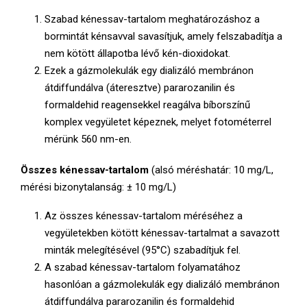
Szabad kénessav-tartalom meghatározáshoz a
bormintát kénsavval savasítjuk, amely felszabadítja a
nem kötött állapotba lévő kén-dioxidokat.
Ezek a gázmolekulák egy dializáló membránon
átdiffundálva (áteresztve) pararozanilin és
formaldehid reagensekkel reagálva bíborszínű
komplex vegyületet képeznek, melyet fotométerrel
mérünk 560 nm-en.
Összes kénessav-tartalom
(alsó méréshatár: 10 mg/L,
mérési bizonytalanság: ± 10 mg/L)
Az összes kénessav-tartalom méréséhez a
vegyületekben kötött kénessav-tartalmat a savazott
minták melegítésével (95°C) szabadítjuk fel.
A szabad kénessav-tartalom folyamatához
hasonlóan a gázmolekulák egy dializáló membránon
átdiffundálva pararozanilin és formaldehid