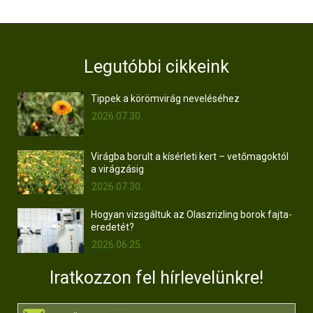
Legutóbbi cikkeink
Tippek a körömvirág neveléséhez
2026.07.30.
Virágba borult a kísérleti kert – vetőmagoktól
a virágzásig
2026.07.30.
Hogyan vizsgáltuk az Olaszrizling borok fajta-
eredetét?
2026.06.25.
Iratkozzon fel hírlevelünkre!