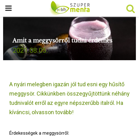
P
R
Amit a meggysörről tudni érdemes
I
2021.08.05.
M
A
A nyári melegben igazán jól tud esni egy hűsítő
R
meggysör. Cikkünkben összegyűjtöttünk néhány
tudnivalót erről az egyre népszerűbb italról. Ha
Y
kíváncsi, olvasson tovább!
M
Érdekességek a meggysörről: