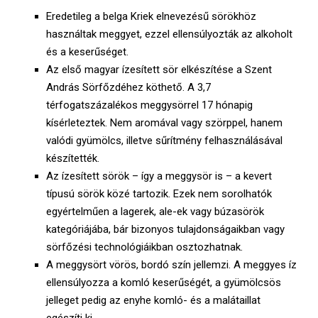
E
Eredetileg a belga Kriek elnevezésű sörökhöz
használtak meggyet, ezzel ellensúlyozták az alkoholt
N
és a keserűséget.
Az első magyar ízesített sör elkészítése a Szent
U
András Sörfőzdéhez köthető. A 3,7
térfogatszázalékos meggysörrel 17 hónapig
kísérleteztek. Nem aromával vagy szörppel, hanem
valódi gyümölcs, illetve sűrítmény felhasználásával
készítették.
Az ízesített sörök – így a meggysör is – a kevert
típusú sörök közé tartozik. Ezek nem sorolhatók
egyértelműen a lagerek, ale-ek vagy búzasörök
kategóriájába, bár bizonyos tulajdonságaikban vagy
sörfőzési technológiáikban osztozhatnak.
A meggysört vörös, bordó szín jellemzi. A meggyes íz
ellensúlyozza a komló keserűségét, a gyümölcsös
jelleget pedig az enyhe komló- és a malátaillat
egészíti ki.