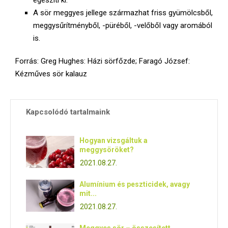
A sör meggyes jellege származhat friss gyümölcsből,
meggysűrítményből, -püréből, -velőből vagy aromából
is.
Forrás: Greg Hughes: Házi sörfőzde; Faragó József:
Kézműves sör kalauz
Kapcsolódó tartalmaink
Hogyan vizsgáltuk a
meggysöröket?
2021.08.27.
Alumínium és peszticidek, avagy
mit...
2021.08.27.
Meggyes sör – összesített