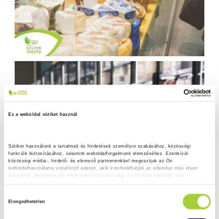
Ez a weboldal sütiket használ
Sütiket használunk a tartalmak és hirdetések személyre szabásához, közösségi 
funkciók biztosításához, valamint weboldalforgalmunk elemzéséhez. Ezenkívül 
közösségi média-, hirdető- és elemező partnereinkkel megosztjuk az Ön 
weboldalhasználatra vonatkozó adatait, akik kombinálhatják az adatokat más olyan 
adatokkal, amelyeket Ön adott meg számukra vagy az Ön által használt más 
szolgáltatásokból gyűjtöttek.
H
Adatkezelési tájékoztató
Elengedhetetlen
o
z