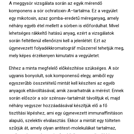
E
A meggysör vizsgálata során az egyik mérendő
komponens a sör ochratoxin-A–tartalma. Ez a vegyület
N
egy mikotoxin, azaz gomba-eredetű méreganyag, amely
néhány egyéb étel mellett a sörben is előfordulhat. Mivel
lehetséges rákkeltő hatású anyag, ezért a vizsgálatok
U
során feltétlenül ellenőrizni kell a jelenlétét. Ezt az
úgynevezett folyadékkromatográf műszerrel tehetjük meg,
mely képes érzékenyen kimutatni a vegyületet.
Ehhez a minta megfelelő előkészítése szükséges. A sör
ugyanis bonyolult, sok komponensű elegy, amiből egy
egyszerűbb összetételű mintát kell készíteni az egyéb
anyagok eltávolításával, amik zavarhatnák a mérést. Ennek
során először a sör szénsav-tartalmát távolítjuk el, majd
néhány vegyszer hozzáadásával készítjük elő a fő
tisztítási lépéshez, ami egy úgynevezett immunaffinitáson
alapuló, szelektív elválasztás. Ekkor a mintát egy tölteten
szűrjük át, amely olyan antitest-molekulákat tartalmaz,