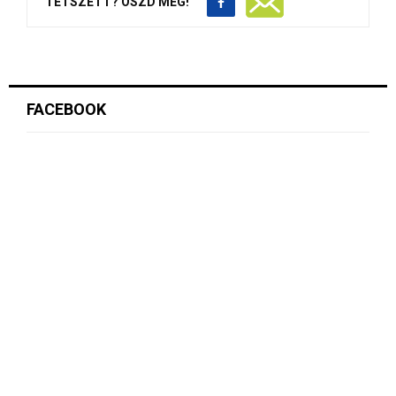
TETSZETT? OSZD MEG!
FACEBOOK