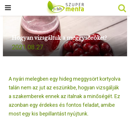
P
R
Hogyan vizsgáltuk a meggysöröket?
I
2021.08.27.
M
A
A nyári melegben egy hideg meggysört kortyolva
R
talán nem az jut az eszünkbe, hogyan vizsgálják
a szakemberek ennek az italnak a minőségét. Ez
Y
azonban egy érdekes és fontos feladat, amibe
most egy kis bepillantást nyújtunk.
M