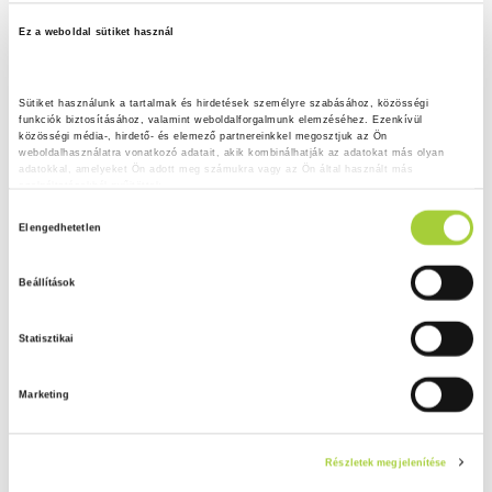
Ez a weboldal sütiket használ
Sütiket használunk a tartalmak és hirdetések személyre szabásához, közösségi 
funkciók biztosításához, valamint weboldalforgalmunk elemzéséhez. Ezenkívül 
közösségi média-, hirdető- és elemező partnereinkkel megosztjuk az Ön 
weboldalhasználatra vonatkozó adatait, akik kombinálhatják az adatokat más olyan 
adatokkal, amelyeket Ön adott meg számukra vagy az Ön által használt más 
szolgáltatásokból gyűjtöttek.
H
Adatkezelési tájékoztató
Elengedhetetlen
o
z
Beállítások
z
á
Statisztikai
j
á
Marketing
r
u
l
Részletek megjelenítése
á