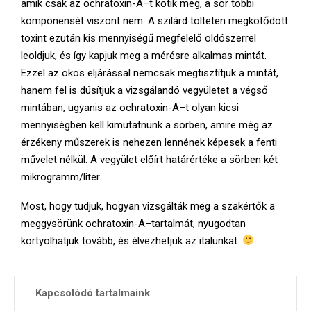
amik csak az ochratoxin-A–t kötik meg, a sör többi
komponensét viszont nem. A szilárd tölteten megkötődött
toxint ezután kis mennyiségű megfelelő oldószerrel
leoldjuk, és így kapjuk meg a mérésre alkalmas mintát.
Ezzel az okos eljárással nemcsak megtisztítjuk a mintát,
hanem fel is dúsítjuk a vizsgálandó vegyületet a végső
mintában, ugyanis az ochratoxin-A–t olyan kicsi
mennyiségben kell kimutatnunk a sörben, amire még az
érzékeny műszerek is nehezen lennének képesek a fenti
művelet nélkül. A vegyület előírt határértéke a sörben két
mikrogramm/liter.
Most, hogy tudjuk, hogyan vizsgálták meg a szakértők a
meggysörünk ochratoxin-A–tartalmát, nyugodtan
kortyolhatjuk tovább, és élvezhetjük az italunkat.
Kapcsolódó tartalmaink