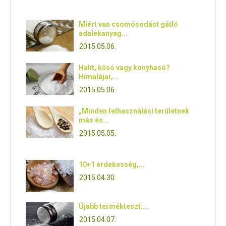
E
Miért van csomósodást gátló
N
adalékanyag...
2015.05.06.
U
Halit, kősó vagy konyhasó?
Himalájai,...
2015.05.06.
„Minden felhasználási területnek
más és...
2015.05.05.
10+1 érdekesség,...
2015.04.30.
Újabb termékteszt:...
2015.04.07.