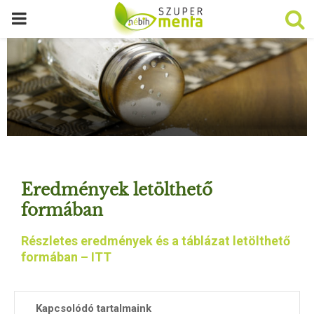
P
R
I
M
A
Eredmények letölthető
R
formában
Részletes eredmények és a táblázat letölthető
Y
formában – ITT
M
Kapcsolódó tartalmaink