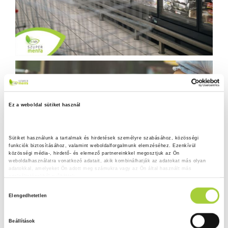
Ez a weboldal sütiket használ
Sütiket használunk a tartalmak és hirdetések személyre szabásához, közösségi 
funkciók biztosításához, valamint weboldalforgalmunk elemzéséhez. Ezenkívül 
közösségi média-, hirdető- és elemező partnereinkkel megosztjuk az Ön 
weboldalhasználatra vonatkozó adatait, akik kombinálhatják az adatokat más olyan 
adatokkal, amelyeket Ön adott meg számukra vagy az Ön által használt más 
szolgáltatásokból gyűjtöttek.
H
Adatkezelési tájékoztató
Elengedhetetlen
o
z
Beállítások
z