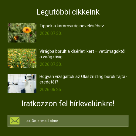
Legutóbbi cikkeink
Tippek a körömvirág neveléséhez
2026.07.30.
Virágba borult a kísérleti kert – vetőmagoktól
a virágzásig
2026.07.30.
Hogyan vizsgáltuk az Olaszrizling borok fajta-
eredetét?
2026.06.25.
Iratkozzon fel hírlevelünkre!