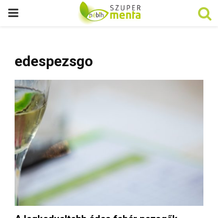
P
R
edespezsgo
I
M
A
R
Y
M