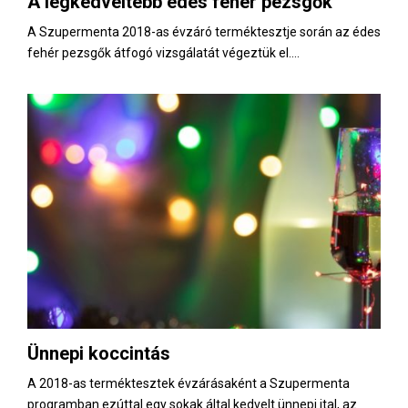
A legkedveltebb édes fehér pezsgők
E
A Szupermenta 2018-as évzáró terméktesztje során az édes
fehér pezsgők átfogó vizsgálatát végeztük el....
N
U
Ünnepi koccintás
A 2018-as terméktesztek évzárásaként a Szupermenta
programban ezúttal egy sokak által kedvelt ünnepi ital, az