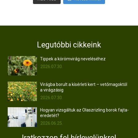
Legutóbbi cikkeink
Tippek a körömvirág neveléséhez
2026.07.30.
Virágba borult a kísérleti kert – vetőmagoktól
a virágzásig
2026.07.30.
Hogyan vizsgáltuk az Olaszrizling borok fajta-
eredetét?
2026.06.25.
Iratkozzon fel hírlevelünkre!