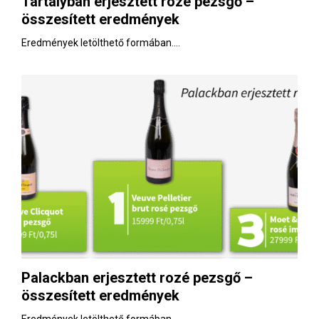
Tartályban erjesztett rozé pezsgő –
E
összesített eredmények
N
Eredmények letölthető formában....
U
Palackban erjesztett rozé pezsgő –
összesített eredmények