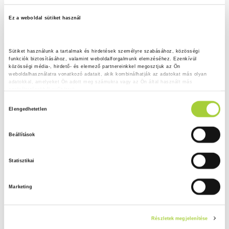
Ez a weboldal sütiket használ
Sütiket használunk a tartalmak és hirdetések személyre szabásához, közösségi 
funkciók biztosításához, valamint weboldalforgalmunk elemzéséhez. Ezenkívül 
közösségi média-, hirdető- és elemező partnereinkkel megosztjuk az Ön 
weboldalhasználatra vonatkozó adatait, akik kombinálhatják az adatokat más olyan 
adatokkal, amelyeket Ön adott meg számukra vagy az Ön által használt más 
szolgáltatásokból gyűjtöttek.
H
Adatkezelési tájékoztató
Elengedhetetlen
o
z
Beállítások
z
á
Statisztikai
j
á
Marketing
r
u
l
Részletek megjelenítése
á