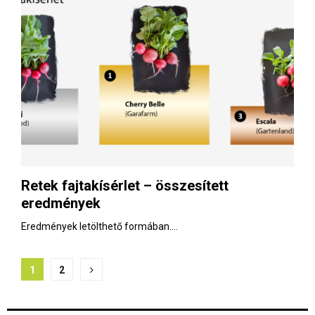
Retek fajtakísérlet – összesített
eredmények
Eredmények letölthető formában....
B
1
2
e