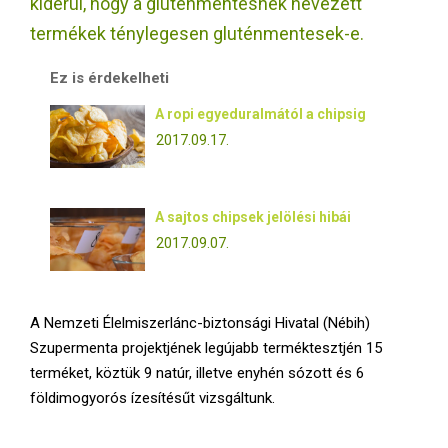
kiderül, hogy a gluténmentesnek nevezett
E
termékek ténylegesen gluténmentesek-e.
N
Ez is érdekelheti
U
A ropi egyeduralmától a chipsig
2017.09.17.
A sajtos chipsek jelölési hibái
2017.09.07.
A Nemzeti Élelmiszerlánc-biztonsági Hivatal (Nébih)
Szupermenta projektjének legújabb terméktesztjén 15
terméket, köztük 9 natúr, illetve enyhén sózott és 6
földimogyorós ízesítésűt vizsgáltunk.