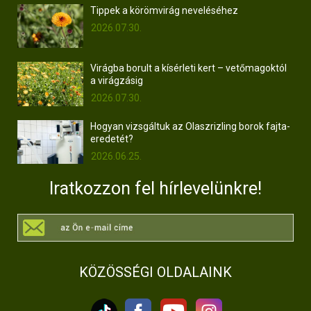
Tippek a körömvirág neveléséhez
2026.07.30.
Virágba borult a kísérleti kert – vetőmagoktól
a virágzásig
2026.07.30.
Hogyan vizsgáltuk az Olaszrizling borok fajta-
eredetét?
2026.06.25.
Iratkozzon fel hírlevelünkre!
KÖZÖSSÉGI OLDALAINK