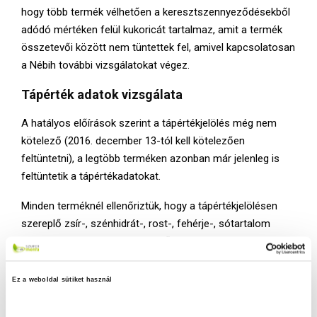
hogy több termék vélhetően a keresztszennyeződésekből
adódó mértéken felül kukoricát tartalmaz, amit a termék
összetevői között nem tüntettek fel, amivel kapcsolatosan
a Nébih további vizsgálatokat végez.
Tápérték adatok vizsgálata
A hatályos előírások szerint a tápértékjelölés még nem
kötelező (2016. december 13-tól kell kötelezően
feltüntetni), a legtöbb terméken azonban már jelenleg is
feltüntetik a tápértékadatokat.
Minden terméknél ellenőriztük, hogy a tápértékjelölésen
szereplő zsír-, szénhidrát-, rost-, fehérje-, sótartalom
mennyisége a termékekben lévő valódi értékeknek
megfelelően van-e feltüntetve. Továbbá számítással
ellenőriztük a jelölésen szereplő tápértéktáblázatban
Ez a weboldal sütiket használ
feltüntetett energiaértékeket.