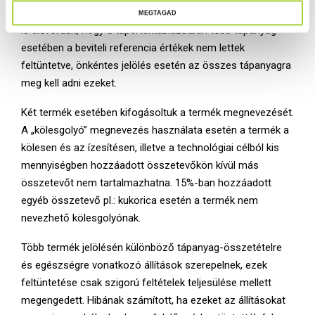
energiatartalom jelölt értékét hibásan számolták ki. Olyan
MEGTAGAD
á
is előfordult, hogy a tápértéktáblázatban több tápanyag
l
esetében a beviteli referencia értékek nem lettek
a
feltüntetve, önkéntes jelölés esetén az összes tápanyagra
s
meg kell adni ezeket.
z
t
Két termék esetében kifogásoltuk a termék megnevezését.
á
A „kölesgolyó” megnevezés használata esetén a termék a
s
kölesen és az ízesítésen, illetve a technológiai célból kis
a
mennyiségben hozzáadott összetevőkön kívül más
összetevőt nem tartalmazhatna. 15%-ban hozzáadott
egyéb összetevő pl.: kukorica esetén a termék nem
nevezhető kölesgolyónak.
Több termék jelölésén különböző tápanyag-összetételre
és egészségre vonatkozó állítások szerepelnek, ezek
feltüntetése csak szigorú feltételek teljesülése mellett
megengedett. Hibának számított, ha ezeket az állításokat