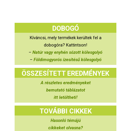
DOBOGÓ
Kíváncsi, mely termékek kerültek fel a
dobogóra? Kattintson!
–
Natúr vagy enyhén sózott kölesgolyó
–
Földimogyorós ízesítésű kölesgolyó
ÖSSZESÍTETT EREDMÉNYEK
A részletes eredményeket
bemutató táblázatot
itt letöltheti!
TOVÁBBI CIKKEK
Hasonló témájú
cikkeket olvasna?