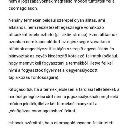
nem a jogszabályoknak megfelelő módon tüntették fel a
csomagoláson.
Néhány terméken például szerepel olyan állítás, ami
általános, nem részletezett egészségre vonatkozó
állításként értelmezhető (pl.: aktív, slim up). Ezen állításhoz
azonban nem kapcsolódott az egészségre vonatkozó
állítások engedélyezett listáján szereplő egyedi állítás és
hiányoztak az egyéb kiegészítő kötelező feliratok (például,
hogy mennyit kell fogyasztani a termékből, illetve fel kell
hívni a fogyasztók figyelmét a kiegyensúlyozott
táplálkozás fontosságára).
Kifogásoltuk, ha a termék jelölésén a tárolási feltételeket, a
minőségmegőrzési időt nem a jogszabályoknak megfelelő
módon jelölték, illetve két terméknél hiányzott a
„védőgázas csomagolásban” felirat.
Hibának számított, ha a csomagolóanyagon feltüntetett