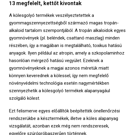
13 megfelelt, kettőt kivontak
A kölesgolyó termékek veszélyeztetettek a
gyommagszennyezettségből származó magas tropán-
alkaloid tartalom szempontjából. A tropán alkaloidok egyes
gyomnövények (pl. beléndek, csattanó maszlag) minden
részében, így a magjában is megtalálható, toxikus hatású
anyagok. Ilyen például az atropin, amely a szkopolaminhoz
hasonlóan mérgező hatású vegyület. Ezeknek a
gyomnövényeknek a magjai azonos méretük miatt
könnyen keverednek a kölessel, így nem megfelelő
növényvédelmi technológia esetén nagymértékben
szennyezhetik a kölesgolyó termékek alapanyagául
szolgáló kölest.
Ezt felismerve egyes előállítók beépítették önellenőrzési
rendszerükbe a késztermékek, illetve a köles alapanyag
vizsgálatát, azonban ezek még nem rendszeresek,
egyelőre szúrópróbaszerűen történnek.