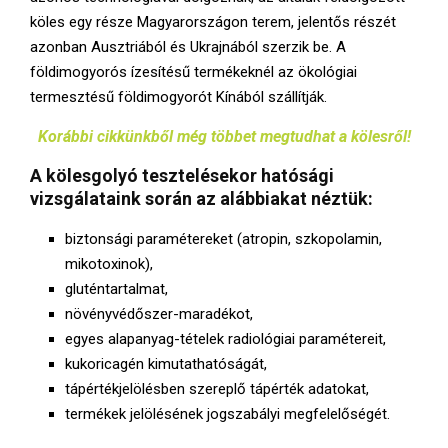
köles egy része Magyarországon terem, jelentős részét
azonban Ausztriából és Ukrajnából szerzik be. A
földimogyorós ízesítésű termékeknél az ökológiai
termesztésű földimogyorót Kínából szállítják.
Korábbi cikkünkből még többet megtudhat a kölesről!
A kölesgolyó tesztelésekor hatósági
vizsgálataink során az alábbiakat néztük:
biztonsági paramétereket (atropin, szkopolamin,
mikotoxinok),
gluténtartalmat,
növényvédőszer-maradékot,
egyes alapanyag-tételek radiológiai paramétereit,
kukoricagén kimutathatóságát,
tápértékjelölésben szereplő tápérték adatokat,
termékek jelölésének jogszabályi megfelelőségét.