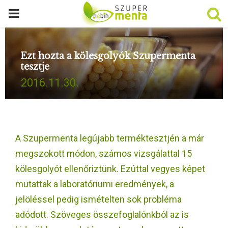
P
R
Ezt hozta a kölesgolyók Szupermenta
tesztje
I
2016.11.30.
M
A
A Szupermenta legújabb terméktesztjén a már
R
megszokott módon, számos vizsgálattal 15
kölesgolyót ellenőriztünk. Ezúttal vegyes képet
Y
mutattak a laboratóriumi eredmények, a
jelöléssel pedig ismételten sok probléma
M
adódott. Szöveges összefoglalónkból az is