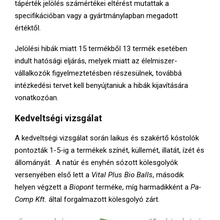
tápérték jelölés számértékei eltérést mutattak a
specifikációban vagy a gyártmánylapban megadott
értéktől.
Jelölési hibák miatt 15 termékből 13 termék esetében
indult hatósági eljárás, melyek miatt az élelmiszer-
vállalkozók figyelmeztetésben részesülnek, továbbá
intézkedési tervet kell benyújtaniuk a hibák kijavítására
vonatkozóan.
Kedveltségi vizsgálat
A kedveltségi vizsgálat során laikus és szakértő kóstolók
pontozták 1-5-ig a termékek színét, küllemét, illatát, ízét és
állományát. A natúr és enyhén sózott kölesgolyók
versenyében első lett a
Vital Plus Bio Balls
, második
helyen végzett a
Biopont
terméke, míg harmadikként a
Pa-
Comp Kft.
által forgalmazott kölesgolyó zárt.