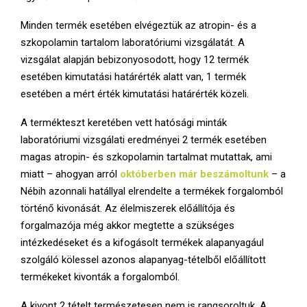
Minden termék esetében elvégeztük az atropin- és a
szkopolamin tartalom laboratóriumi vizsgálatát. A
vizsgálat alapján bebizonyosodott, hogy 12 termék
esetében kimutatási határérték alatt van, 1 termék
esetében a mért érték kimutatási határérték közeli.
A termékteszt keretében vett hatósági minták
laboratóriumi vizsgálati eredményei 2 termék esetében
magas atropin- és szkopolamin tartalmat mutattak, ami
miatt – ahogyan arról
októberben már beszámoltunk
– a
Nébih azonnali hatállyal elrendelte a termékek forgalomból
történő kivonását. Az élelmiszerek előállítója és
forgalmazója még akkor megtette a szükséges
intézkedéseket és a kifogásolt termékek alapanyagául
szolgáló kölessel azonos alapanyag-tételből előállított
termékeket kivonták a forgalomból.
A kivont 2 tételt természetesen nem is rangsoroltuk. A