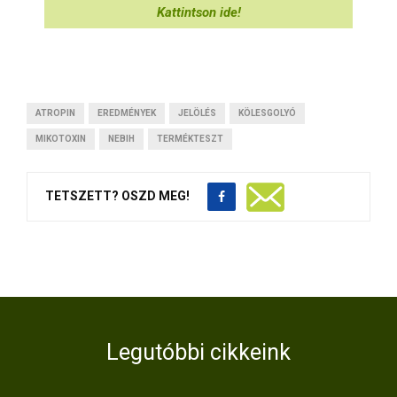
Kattintson ide!
ATROPIN
EREDMÉNYEK
JELÖLÉS
KÖLESGOLYÓ
MIKOTOXIN
NEBIH
TERMÉKTESZT
TETSZETT? OSZD MEG!
Legutóbbi cikkeink