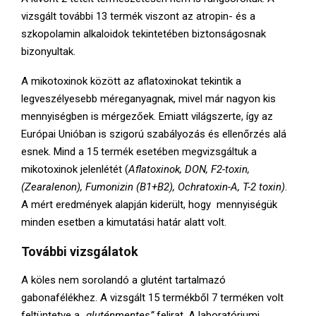
vizsgált további 13 termék viszont az atropin- és a
szkopolamin alkaloidok tekintetében biztonságosnak
bizonyultak.
A mikotoxinok között az aflatoxinokat tekintik a
legveszélyesebb méreganyagnak, mivel már nagyon kis
mennyiségben is mérgezőek. Emiatt világszerte, így az
Európai Unióban is szigorú szabályozás és ellenőrzés alá
esnek. Mind a 15 termék esetében megvizsgáltuk a
mikotoxinok jelenlétét (
Aflatoxinok, DON, F2-toxin,
(Zearalenon), Fumonizin (B1+B2), Ochratoxin-A, T-2 toxin)
.
A mért eredmények alapján kiderült, hogy mennyiségük
minden esetben a kimutatási határ alatt volt.
További vizsgálatok
A köles nem sorolandó a glutént tartalmazó
gabonafélékhez. A vizsgált 15 termékből 7 terméken volt
feltüntetve a
„gluténmentes”
felirat. A laboratóriumi