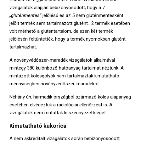
vizsgálatok alapján bebizonyosodott, hogy a 7
„gluténmentes”
jelölésű és az 5 nem gluténmentesként
jelölt termék sem tartalmazott glutént. 2 termék esetében
volt mérhető a gluténtartalom, de ezen két termék
jelölésén feltüntették, hogy a termék nyomokban glutént
tartalmazhat.
A növényvédőszer-maradék vizsgálatok alkalmával
mintegy 380 különböző hatóanyag tartalmat néztünk. A
mintázott kölesgolyók nem tartalmaztak kimutatható
mennyiségben növényvédőszer-maradékot.
Néhány ún. harmadik országból származó köles alapanyag
esetében elvégeztük a radiológiai ellenőrzést is. A
vizsgálatok nem mutattak ki szennyezettséget.
Kimutatható kukorica
A nem akkreditált vizsgálatok során bebizonyosodott,