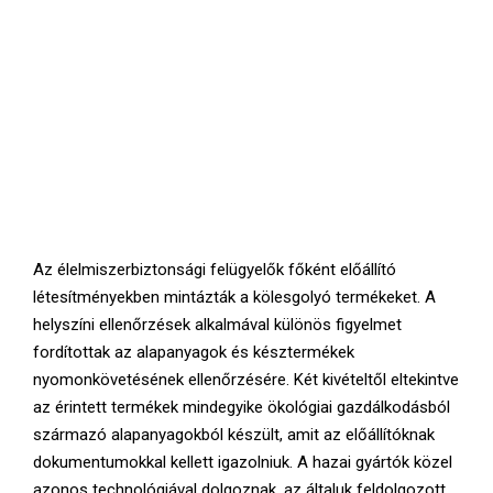
Az élelmiszerbiztonsági felügyelők főként előállító
létesítményekben mintázták a kölesgolyó termékeket. A
helyszíni ellenőrzések alkalmával különös figyelmet
fordítottak az alapanyagok és késztermékek
nyomonkövetésének ellenőrzésére. Két kivételtől eltekintve
az érintett termékek mindegyike ökológiai gazdálkodásból
származó alapanyagokból készült, amit az előállítóknak
dokumentumokkal kellett igazolniuk. A hazai gyártók közel
azonos technológiával dolgoznak, az általuk feldolgozott