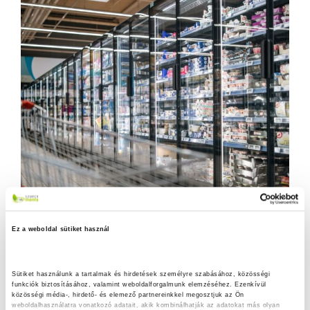
Ez a weboldal sütiket használ
Sütiket használunk a tartalmak és hirdetések személyre szabásához, közösségi 
funkciók biztosításához, valamint weboldalforgalmunk elemzéséhez. Ezenkívül 
közösségi média-, hirdető- és elemező partnereinkkel megosztjuk az Ön 
weboldalhasználatra vonatkozó adatait, akik kombinálhatják az adatokat más olyan 