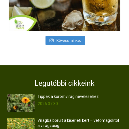
Kövess minket
Legutóbbi cikkeink
Tippek a körömvirág neveléséhez
2026.07.30.
Virágba borult a kísérleti kert – vetőmagoktól
a virágzásig