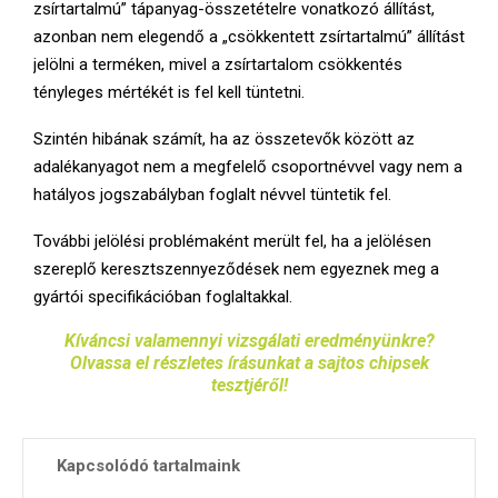
zsírtartalmú” tápanyag-összetételre vonatkozó állítást,
azonban nem elegendő a „csökkentett zsírtartalmú” állítást
jelölni a terméken, mivel a zsírtartalom csökkentés
tényleges mértékét is fel kell tüntetni.
Szintén hibának számít, ha az összetevők között az
adalékanyagot nem a megfelelő csoportnévvel vagy nem a
hatályos jogszabályban foglalt névvel tüntetik fel.
További jelölési problémaként merült fel, ha a jelölésen
szereplő keresztszennyeződések nem egyeznek meg a
gyártói specifikációban foglaltakkal.
Kíváncsi valamennyi vizsgálati eredményünkre?
Olvassa el részletes írásunkat a sajtos chipsek
tesztjéről!
Kapcsolódó tartalmaink