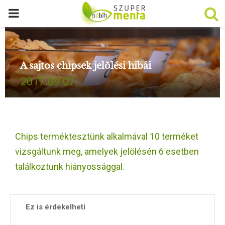
P
R
A sajtos chipsek jelölési hibái
I
2017.09.07.
M
A
Chips terméktesztünk alkalmával 10 terméket
R
vizsgáltunk meg, amelyek jelölésén 6 esetben
találkoztunk hiányossággal.
Y
M
Ez is érdekelheti