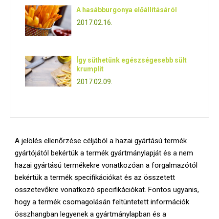
E
A hasábburgonya előállításáról
2017.02.16.
N
U
Így süthetünk egészségesebb sült
krumplit
2017.02.09.
A jelölés ellenőrzése céljából a hazai gyártású termék
gyártójától bekértük a termék gyártmánylapját és a nem
hazai gyártású termékekre vonatkozóan a forgalmazótól
bekértük a termék specifikációkat és az összetett
összetevőkre vonatkozó specifikációkat. Fontos ugyanis,
hogy a termék csomagolásán feltüntetett információk
összhangban legyenek a gyártmánylapban és a