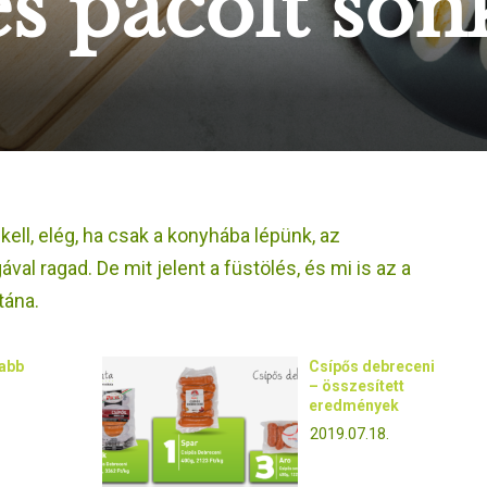
és pácolt son
kell, elég, ha csak a konyhába lépünk, az
ával ragad. De mit jelent a füstölés, és mi is az a
tána.
sabb
Csípős debreceni
– összesített
eredmények
2019.07.18.