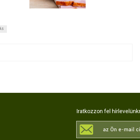
ÁS
Iratkozzon fel hírlevelünk