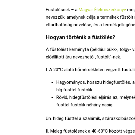
Füstölésnek – a
Magyar Élelmiszerkönyv
megf
nevezzük, amelynek célja a termékek füstölt í
eltarthatóság növelése, és a termék jellegének
Hogyan történik a füstölés?
A füstölést keményfa (például bükk-, tölgy- v
előállított áru nevezhető „füstölt”-nek.
I. A 20°C alatti hőmérsékleten végzett füstöl
Hagyományos, hosszú hidegfüstölés, a
híg füsttel füstölik.
Rövid, hidegfüstölési eljárás az, melyn
füsttel füstölik néhány napig.
Ún. hideg füsttel a szalámik, szárazkolbászok
II. Meleg füstölésnek a 40-60°C között végzet