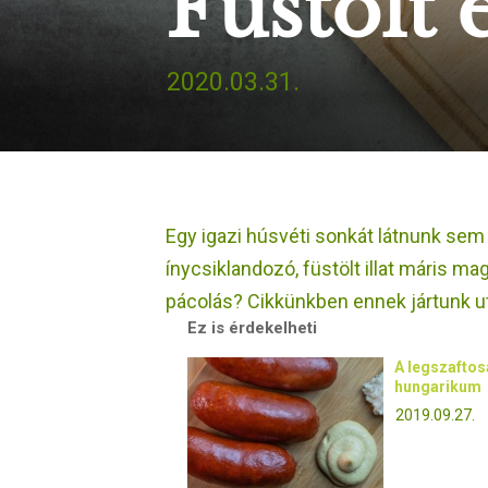
Füstölt 
2020.03.31.
Egy igazi húsvéti sonkát látnunk sem 
ínycsiklandozó, füstölt illat máris mag
pácolás? Cikkünkben ennek jártunk u
Ez is érdekelheti
A legszafto
hungarikum
2019.09.27.