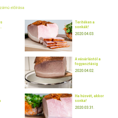
számú előírása
és
Terítéken a
..
sonkák!
2020.04.03.
A vásárlástól a
fogyasztásig
2020.04.02.
Ha húsvét, akkor
a
sonka!
2020.03.31.