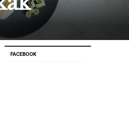
kák
FACEBOOK