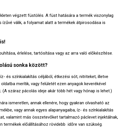
ékleten végzett füstölés. A füst hatására a termék viszonylag
és ízűvé válik, a folyamat alatt a termékek átpirosodása is
is!
puhítása, érlelése, tartósítása vagy az arra való előkészítése.
colású sonka között?
 és színkialakítás céljából, étkezési sót, nitriteket, illetve
oldatba merítik, vagy felületét ezen anyagok keverékével
. (A száraz pácolás ideje akár több hét vagy hónap is lehet.)
ra ismeretlen, annak ellenére, hogy gyakran olvasható az
mékbe, vagy annak egyes alapanyagaiba, íz- és színkialakítás
átokat, valamint más összetevőket tartalmazó páclevet injektálnak,
en termékek előállításához rövidebb időre van szükség.