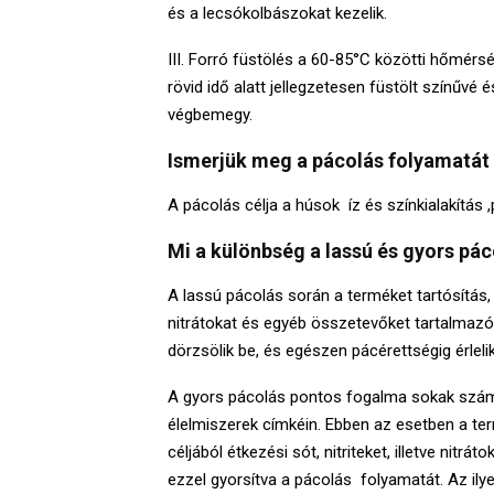
és a lecsókolbászokat kezelik.
III. Forró füstölés a 60-85°C közötti hőmérs
rövid idő alatt jellegzetesen füstölt színűvé 
végbemegy.
Ismerjük meg a pácolás folyamatát 
A pácolás célja a húsok íz és színkialakítás ,
Mi a különbség a lassú és gyors pá
A lassú pácolás során a terméket tartósítás, íz-
nitrátokat és egyéb összetevőket tartalmazó 
dörzsölik be, és egészen pácérettségig érlelik
A gyors pácolás pontos fogalma sokak számá
élelmiszerek címkéin. Ebben az esetben a ter
céljából étkezési sót, nitriteket, illetve nitr
ezzel gyorsítva a pácolás folyamatát. Az ily