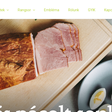
tek
Rangsor
Embléma
Rólunk
GYIK
Kapc