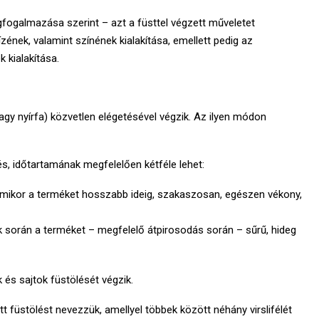
ogalmazása szerint – azt a füsttel végzett műveletet
zének, valamint színének kialakítása, emellett pedig az
 kialakítása.
agy nyírfa) közvetlen elégetésével végzik. Az ilyen módon
és, időtartamának megfelelően kétféle lehet:
mikor a terméket hosszabb ideig, szakaszosan, egészen vékony,
ek során a terméket – megfelelő átpirosodás során – sűrű, hideg
 és sajtok füstölését végzik.
t füstölést nevezzük, amellyel többek között néhány virslifélét