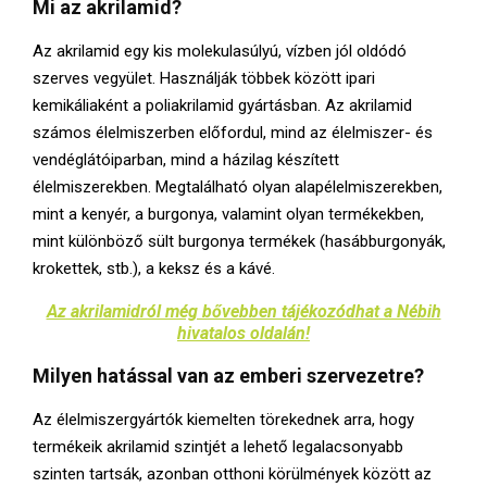
Mi az akrilamid?
Az akrilamid egy kis molekulasúlyú, vízben jól oldódó
szerves vegyület. Használják többek között ipari
kemikáliaként a poliakrilamid gyártásban. Az akrilamid
számos élelmiszerben előfordul, mind az élelmiszer- és
vendéglátóiparban, mind a házilag készített
élelmiszerekben. Megtalálható olyan alapélelmiszerekben,
mint a kenyér, a burgonya, valamint olyan termékekben,
mint különböző sült burgonya termékek (hasábburgonyák,
krokettek, stb.), a keksz és a kávé.
Az akrilamidról még bővebben tájékozódhat a Nébih
hivatalos oldalán!
Milyen hatással van az emberi szervezetre?
Az élelmiszergyártók kiemelten törekednek arra, hogy
termékeik akrilamid szintjét a lehető legalacsonyabb
szinten tartsák, azonban otthoni körülmények között az