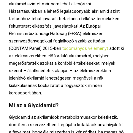
akrilamid szintet már nem lehet ellenőrizni.
Háztartásunkban a lehető legalacsonyabb akrilamid szint
tartásához tehát javasolt betartani a félkész termékeken
feltüntetett elkészítési javaslatokat! Az Európai
Élelmiszerbiztonsági Hatóság (EFSA) élelmiszer
szennyezőanyagokkal foglalkozó szakbizottsága
(CONTAM Panel) 2015-ben
tudományos véleményt
adott ki
az élelmiszerekben előforduló akrilamidról, melyben
megerősítették azokat a korábbi értékeléseket, melyek
szerint – állatkísérletek alapján – az élelmiszerekben
jelenlévő akrilamid lehetségesen megnöveli a rák
kialakulásának kockázatát a fogyasztók minden
korcsoportjában.
Mi az a
Glycidamid?
Glycidamid az akrilamidok metabolizmusakor keletkezik,
döntően a szervezetben. Legújabb kutatások arra hívják fel
a figyelmet, hogy élelmiszerben is képződhet, ha magas hő