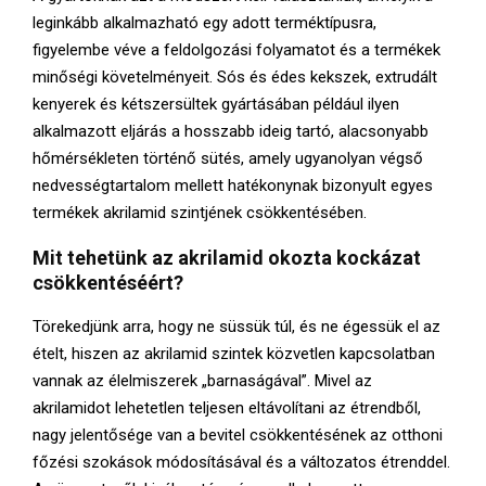
leginkább alkalmazható egy adott terméktípusra,
figyelembe véve a feldolgozási folyamatot és a termékek
minőségi követelményeit. Sós és édes kekszek, extrudált
kenyerek és kétszersültek gyártásában például ilyen
alkalmazott eljárás a hosszabb ideig tartó, alacsonyabb
hőmérsékleten történő sütés, amely ugyanolyan végső
nedvességtartalom mellett hatékonynak bizonyult egyes
termékek akrilamid szintjének csökkentésében.
Mit tehetünk az akrilamid okozta kockázat
csökkentéséért?
Törekedjünk arra, hogy ne süssük túl, és ne égessük el az
ételt, hiszen az akrilamid szintek közvetlen kapcsolatban
vannak az élelmiszerek „barnaságával”. Mivel az
akrilamidot lehetetlen teljesen eltávolítani az étrendből,
nagy jelentősége van a bevitel csökkentésének az otthoni
főzési szokások módosításával és a változatos étrenddel.