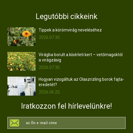
Legutóbbi cikkeink
Tippek a körömvirág neveléséhez
2026.07.30.
Virágba borult a kísérleti kert – vetőmagoktól
a virágzásig
2026.07.30.
Hogyan vizsgáltuk az Olaszrizling borok fajta-
eredetét?
2026.06.25.
Iratkozzon fel hírlevelünkre!