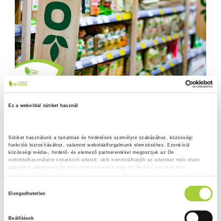
Ez a weboldal sütiket használ
Sütiket használunk a tartalmak és hirdetések személyre szabásához, közösségi 
funkciók biztosításához, valamint weboldalforgalmunk elemzéséhez. Ezenkívül 
közösségi média-, hirdető- és elemező partnereinkkel megosztjuk az Ön 
weboldalhasználatra vonatkozó adatait, akik kombinálhatják az adatokat más olyan 
adatokkal, amelyeket Ön adott meg számukra vagy az Ön által használt más 
szolgáltatásokból gyűjtöttek.
H
Adatkezelési tájékoztató
Elengedhetetlen
o
z
Beállítások