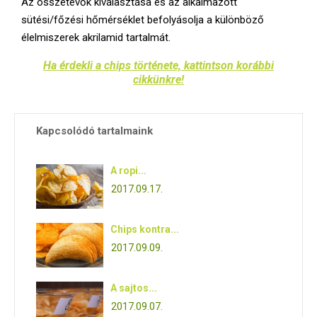
Az összetevők kiválasztása és az alkalmazott
sütési/főzési hőmérséklet befolyásolja a különböző
élelmiszerek akrilamid tartalmát.
Ha érdekli a chips története, kattintson korábbi
cikkünkre!
Kapcsolódó tartalmaink
A ropi...
2017.09.17.
Chips kontra...
2017.09.09.
A sajtos...
2017.09.07.