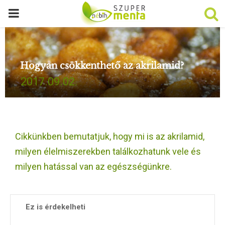
P
R
Hogyan csökkenthető az akrilamid?
I
2017.09.02.
M
A
Cikkünkben bemutatjuk, hogy mi is az akrilamid,
R
milyen élelmiszerekben találkozhatunk vele és
milyen hatással van az egészségünkre.
Y
M
Ez is érdekelheti