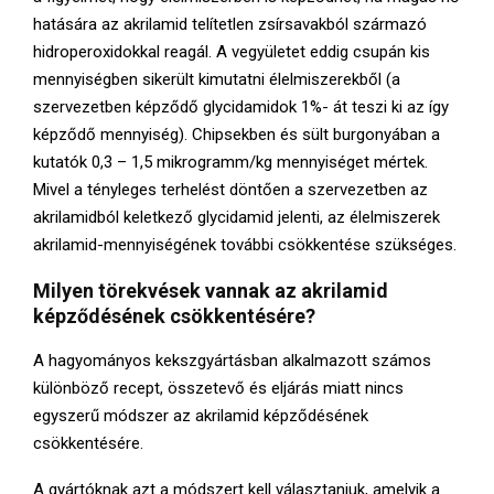
hatására az akrilamid telítetlen zsírsavakból származó
hidroperoxidokkal reagál. A vegyületet eddig csupán kis
mennyiségben sikerült kimutatni élelmiszerekből (a
szervezetben képződő glycidamidok 1%- át teszi ki az így
képződő mennyiség). Chipsekben és sült burgonyában a
kutatók 0,3 – 1,5 mikrogramm/kg mennyiséget mértek.
Mivel a tényleges terhelést döntően a szervezetben az
akrilamidból keletkező glycidamid jelenti, az élelmiszerek
akrilamid-mennyiségének további csökkentése szükséges.
Milyen törekvések vannak az akrilamid
képződésének csökkentésére?
A hagyományos kekszgyártásban alkalmazott számos
különböző recept, összetevő és eljárás miatt nincs
egyszerű módszer az akrilamid képződésének
csökkentésére.
A gyártóknak azt a módszert kell választaniuk, amelyik a