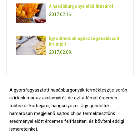
E
A hasábburgonya előállításáról
2017.02.16.
N
U
Így süthetünk egészségesebb sült
krumplit
2017.02.09.
A gyorsfagyasztott hasábburgonyák terméktesztje során
is írtunk már az akrilamidról, de ezt a témát érdemes
többször körbejárni, hangsúlyozni. Úgy gondoltuk,
hamarosan megjelenő sajtos chips terméktesztünk
eredményei előtt érdemes felfrissíteni és bővíteni eddigi
ismereteinket.