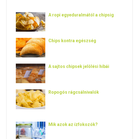
E
A ropi egyeduralmától a chipsig
N
U
Chips kontra egészség
A sajtos chipsek jelölési hibái
Ropogós rágcsálnivalók
Mik azok az ízfokozók?