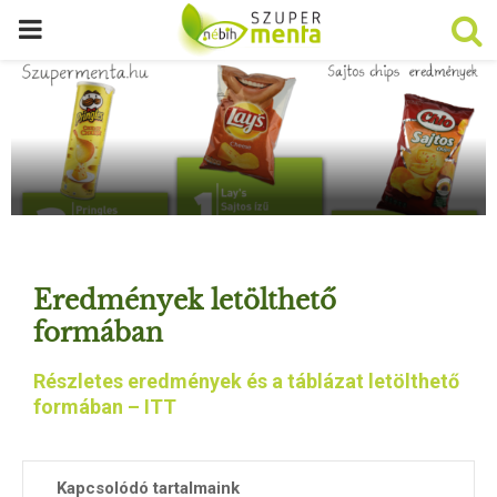
P
R
I
M
A
Eredmények letölthető
R
formában
Részletes eredmények és a táblázat letölthető
Y
formában – ITT
M
Kapcsolódó tartalmaink