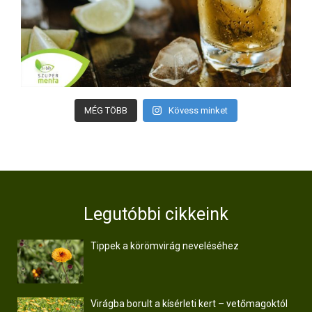
MÉG TÖBB
Kövess minket
Legutóbbi cikkeink
Tippek a körömvirág neveléséhez
Virágba borult a kísérleti kert – vetőmagoktól