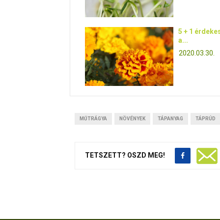
5 + 1 érdeke
a...
2020.03.30.
MŰTRÁGYA
NÖVÉNYEK
TÁPANYAG
TÁPRÚD
TETSZETT? OSZD MEG!