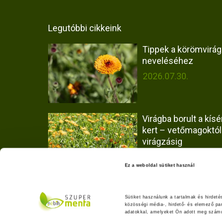
Legutóbbi cikkeink
Tippek a körömvirág
neveléséhez
2026.07.30.
Virágba borult a kísér
kert – vetőmagoktól
virágzásig
2026.07.30.
Ez a weboldal sütiket használ
Hogyan vizsgáltuk a
Olaszrizling borok fa
Sütiket használunk a tartalmak és hirdet
közösségi média-, hirdető- és elemező pa
eredetét?
adatokkal, amelyeket Ön adott meg számuk