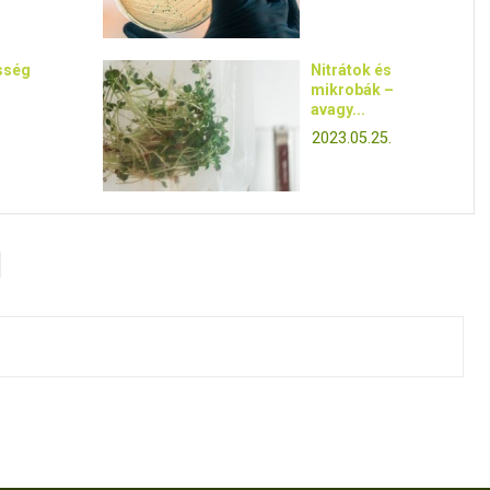
sség
Nitrátok és
mikrobák –
avagy...
2023.05.25.