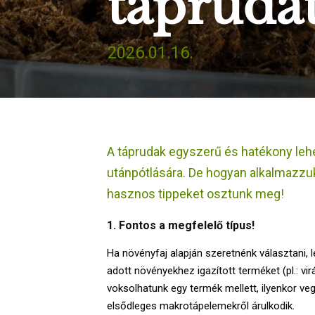
táprudat
2026.01.16.
A táprudak egyszerű és hatékony leh
utánpótlására. De hogyan alkalmazzuk
hasznos tippeket osztunk meg!
1. Fontos a megfelelő típus!
Ha növényfaj alapján szeretnénk választani, l
adott növényekhez igazított terméket (pl.: vi
voksolhatunk egy termék mellett, ilyenkor v
elsődleges makrotápelemekről árulkodik.