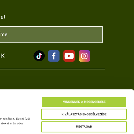
re!
NK
tkozat
MINDENNEK A MEGENGEDÉSE
KIVÁLASZTÁS ENGEDÉLYEZÉSE
emzéséhez. Ezenkívül 
atokat más olyan 
MEGTAGAD