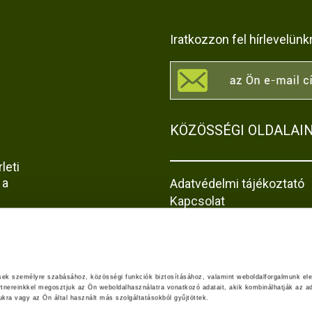
Iratkozzon fel hírlevelünk
KÖZÖSSÉGI OLDALAI
leti
 a
Adatvédelmi tájékoztató
Kapcsolat
Impresszum
Akadálymentesítési nyila
z
jta-
ések személyre szabásához, közösségi funkciók biztosításához, valamint weboldalforgalmunk el
rtnereinkkel megosztjuk az Ön weboldalhasználatra vonatkozó adatait, akik kombinálhatják az ad
ra vagy az Ön által használt más szolgáltatásokból gyűjtöttek.