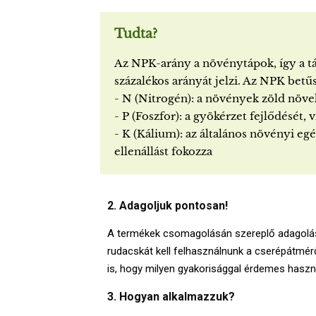
Tudta?
Az NPK-arány a növénytápok, így a t
százalékos arányát jelzi. Az NPK betűs
- N (Nitrogén): a növények zöld növek
- P (Foszfor): a gyökérzet fejlődését,
- K (Kálium): az általános növényi e
ellenállást fokozza
2. Adagoljuk pontosan!
A termékek csomagolásán szereplő adagolási
rudacskát kell felhasználnunk a cserépátmérő
is, hogy milyen gyakorisággal érdemes haszn
3. Hogyan alkalmazzuk?