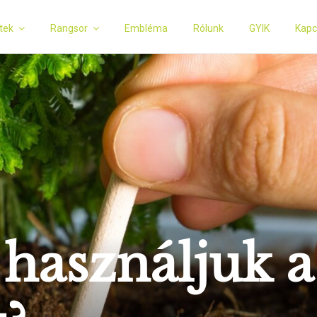
tek
Rangsor
Embléma
Rólunk
GYIK
Kapc
használjuk a