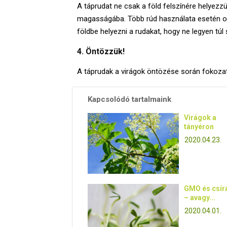
A táprudat ne csak a föld felszínére helyezz
magasságába. Több rúd használata esetén os
földbe helyezni a rudakat, hogy ne legyen túl 
4. Öntözzük!
A táprudak a virágok öntözése során fokozat
Kapcsolódó tartalmaink
Virágok a
tányéron
2020.04.23.
GMO és csír
– avagy...
2020.04.01.