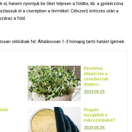
ük el, hanem nyomjuk be őket teljesen a földbe, kb. a gyökérzóna
zlassuk el a cserépben a terméket. Célszerű öntözés után a
száraz a föld.
osan oldódnak fel. Általánosan 1-3 hónapig tartó hatást ígérnek.
Részletes
ellenőrzés a
szendvicsek
divatos...
2023.05.25.
ázás
Hogyan
vizsgáltuk a
mikrozöldeket?
2023.05.25.