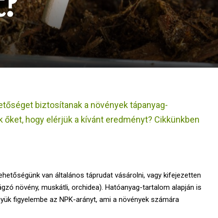
?
etőséget biztosítanak a növények tápanyag-
 őket, hogy elérjük a kívánt eredményt? Cikkünkben
ehetőségünk van általános táprudat vásárolni, vagy kifejezetten
rágzó növény, muskátli, orchidea). Hatóanyag-tartalom alapján is
együk figyelembe az NPK-arányt, ami a növények számára