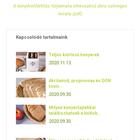
A kenyérelőállítás folyamata elnevezésű ábra szöveges
leirata (pdf)
Kapcsolódó tartalmaink
Teljes kiőrlésű kenyerek
2020.11.13.
Akrilamid, propionsav és DON
toxin...
2020.09.30.
Milyen kenyérfajtákkal
találkozhatunk a boltok...
2020.09.30.