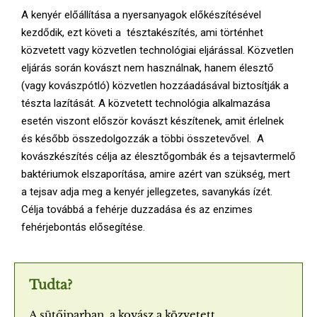
E
A kenyér előállítása a nyersanyagok előkészítésével
kezdődik, ezt követi a tésztakészítés, ami történhet
N
közvetett vagy közvetlen technológiai eljárással. Közvetlen
eljárás során kovászt nem használnak, hanem élesztő
U
(vagy kovászpótló) közvetlen hozzáadásával biztosítják a
tészta lazítását. A közvetett technológia alkalmazása
esetén viszont először kovászt készítenek, amit érlelnek
és később összedolgozzák a többi összetevővel. A
kovászkészítés célja az élesztőgombák és a tejsavtermelő
baktériumok elszaporítása, amire azért van szükség, mert
a tejsav adja meg a kenyér jellegzetes, savanykás ízét.
Célja továbbá a fehérje duzzadása és az enzimes
fehérjebontás elősegítése.
Tudta?
A sütőiparban, a kovász a közvetett