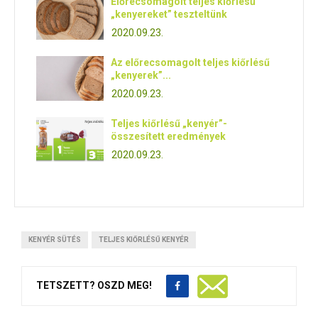
Előrecsomagolt teljes kiőrlésű
„kenyereket” teszteltünk
2020.09.23.
Az előrecsomagolt teljes kiőrlésű
„kenyerek”...
2020.09.23.
Teljes kiőrlésű „kenyér”-
összesített eredmények
2020.09.23.
KENYÉR SÜTÉS
TELJES KIŐRLÉSŰ KENYÉR
TETSZETT? OSZD MEG!