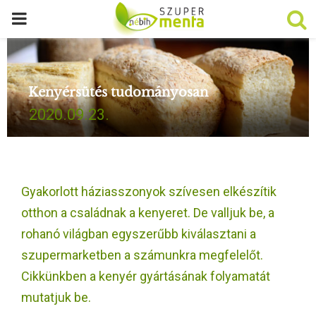
P
R
Kenyérsütés tudományosan
I
2020.09.23.
M
A
Gyakorlott háziasszonyok szívesen elkészítik
R
otthon a családnak a kenyeret. De valljuk be, a
rohanó világban egyszerűbb kiválasztani a
Y
szupermarketben a számunkra megfelelőt.
Cikkünkben a kenyér gyártásának folyamatát
M
mutatjuk be.