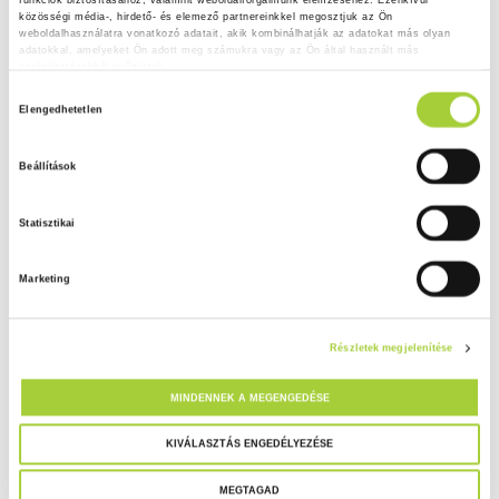
funkciók biztosításához, valamint weboldalforgalmunk elemzéséhez. Ezenkívül 
közösségi média-, hirdető- és elemező partnereinkkel megosztjuk az Ön 
weboldalhasználatra vonatkozó adatait, akik kombinálhatják az adatokat más olyan 
adatokkal, amelyeket Ön adott meg számukra vagy az Ön által használt más 
szolgáltatásokból gyűjtöttek.
H
Adatkezelési tájékoztató
Elengedhetetlen
o
z
Beállítások
z
á
Statisztikai
j
á
Marketing
r
u
l
Részletek megjelenítése
á
s
MINDENNEK A MEGENGEDÉSE
k
i
KIVÁLASZTÁS ENGEDÉLYEZÉSE
v
MEGTAGAD
á