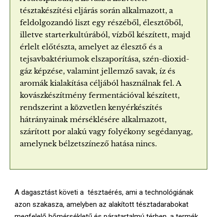
tésztakészítési eljárás során alkalmazott, a
feldolgozandó liszt egy részéből, élesztőből,
illetve starterkultúrából, vízből készített, majd
érlelt előtészta, amelyet az élesztő és a
tejsavbaktériumok elszaporítása, szén-dioxid-
gáz képzése, valamint jellemző savak, íz és
aromák kialakítása céljából használnak fel. A
kovászkészítmény fermentációval készített,
rendszerint a közvetlen kenyérkészítés
hátrányainak mérséklésére alkalmazott,
szárított por alakú vagy folyékony segédanyag,
amelynek bélzetszínező hatása nincs.
A dagasztást követi a tésztaérés, ami a technológiának
azon szakasza, amelyben az alakított tésztadarabokat
megfelelő hőmérsékletű és páratartalmú térben, a termék