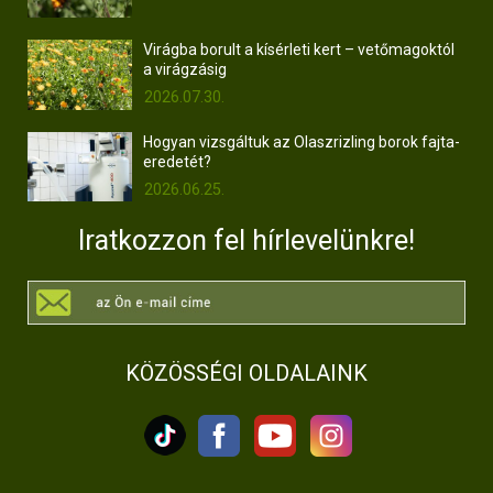
Virágba borult a kísérleti kert – vetőmagoktól
a virágzásig
2026.07.30.
Hogyan vizsgáltuk az Olaszrizling borok fajta-
eredetét?
2026.06.25.
Iratkozzon fel hírlevelünkre!
KÖZÖSSÉGI OLDALAINK