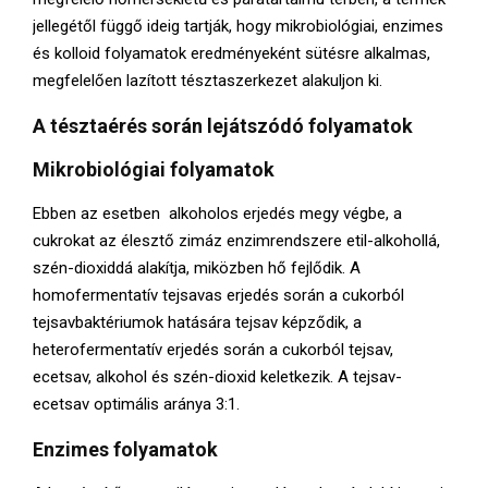
jellegétől függő ideig tartják, hogy mikrobiológiai, enzimes
és kolloid folyamatok eredményeként sütésre alkalmas,
megfelelően lazított tésztaszerkezet alakuljon ki.
A tésztaérés során lejátszódó folyamatok
Mikrobiológiai folyamatok
Ebben az esetben alkoholos erjedés megy végbe, a
cukrokat az élesztő zimáz enzimrendszere etil-alkohollá,
szén-dioxiddá alakítja, miközben hő fejlődik. A
homofermentatív tejsavas erjedés során a cukorból
tejsavbaktériumok hatására tejsav képződik, a
heterofermentatív erjedés során a cukorból tejsav,
ecetsav, alkohol és szén-dioxid keletkezik. A tejsav-
ecetsav optimális aránya 3:1.
Enzimes folyamatok