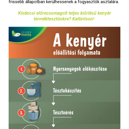
frissebb állapotban kerülhessenek a fogyasztók asztalára.
Kíváncsi előrecsomagolt teljes kiőrlésű kenyér
terméktesztünkre? Kattintson!