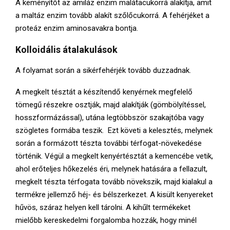
A keményítőt az amiláz enzim malátacukorrá alakítja, amit
a maltáz enzim tovább alakít szőlőcukorrá. A fehérjéket a
proteáz enzim aminosavakra bontja.
Kolloidális átalakulások
A folyamat során a sikérfehérjék tovább duzzadnak.
A megkelt tésztát a készítendő kenyérnek megfelelő
tömegű részekre osztják, majd alakítják (gömbölyítéssel,
hosszformázással), utána legtöbbször szakajtóba vagy
szögletes formába teszik. Ezt követi a kelesztés, melynek
során a formázott tészta további térfogat-növekedése
történik. Végül a megkelt kenyértésztát a kemencébe vetik,
ahol erőteljes hőkezelés éri, melynek hatására a fellazult,
megkelt tészta térfogata tovább növekszik, majd kialakul a
termékre jellemző héj- és bélszerkezet. A kisült kenyereket
hűvös, száraz helyen kell tárolni. A kihűlt termékeket
mielőbb kereskedelmi forgalomba hozzák, hogy minél