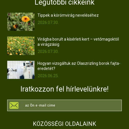
Legutóbbi cikkeink
Tippek a körömvirág neveléséhez
2026.07.30.
Virágba borult a kísérleti kert – vetőmagoktól
a virágzásig
2026.07.30.
Hogyan vizsgáltuk az Olaszrizling borok fajta-
eredetét?
2026.06.25.
Iratkozzon fel hírlevelünkre!
KÖZÖSSÉGI OLDALAINK