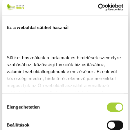
Ez a weboldal sütiket használ
Sütiket használunk a tartalmak és hirdetések személyre 
szabásához, közösségi funkciók biztosításához, 
valamint weboldalforgalmunk elemzéséhez. Ezenkívül 
közösségi média-, hirdető- és elemező partnereinkkel 
megosztjuk az Ön weboldalhasználatra vonatkozó 
adatait, akik kombinálhatják az adatokat más olyan 
adatokkal, amelyeket Ön adott meg számukra vagy az 
H
Ön által használt más szolgáltatásokból gyűjtöttek.
Elengedhetetlen
o
z
Adatkezelési tájékoztató
z
Beállítások
á