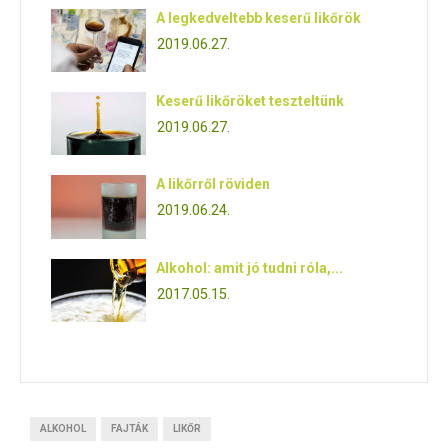
A legkedveltebb keserű likőrök
2019.06.27.
Keserű likőröket teszteltünk
2019.06.27.
A likőrről röviden
2019.06.24.
Alkohol: amit jó tudni róla,...
2017.05.15.
ALKOHOL
FAJTÁK
LIKŐR