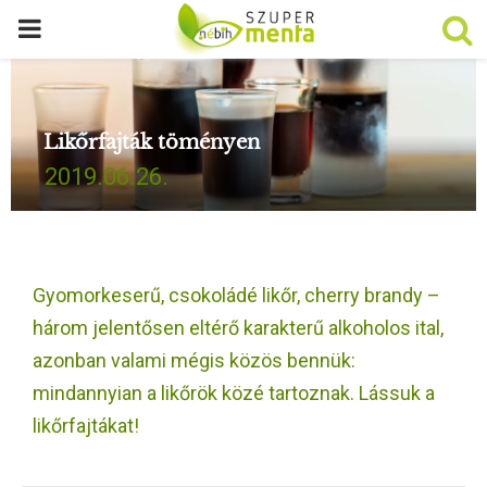
P
R
Likőrfajták töményen
I
2019.06.26.
M
A
Gyomorkeserű, csokoládé likőr, cherry brandy –
R
három jelentősen eltérő karakterű alkoholos ital,
azonban valami mégis közös bennük:
Y
mindannyian a likőrök közé tartoznak. Lássuk a
likőrfajtákat!
M