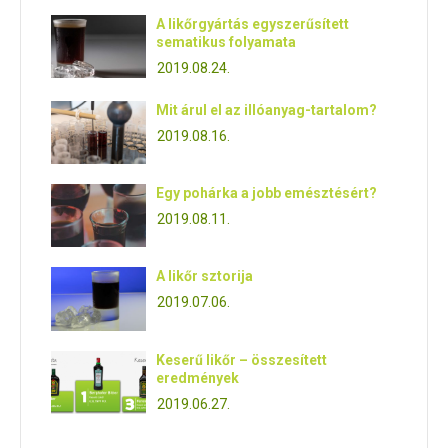
A likőrgyártás egyszerűsített
sematikus folyamata
2019.08.24.
Mit árul el az illóanyag-tartalom?
2019.08.16.
Egy pohárka a jobb emésztésért?
2019.08.11.
A likőr sztorija
2019.07.06.
Keserű likőr – összesített
eredmények
2019.06.27.