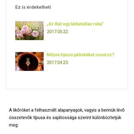
E
Ez is érdekelheti
N
„Az illat egy láthatatlan ruha”
2017.05.22.
U
Milyen típusú pálinkákat ismersz?
2017.04.23.
A likőröket a felhasznált alapanyagok, vagyis a bennük lévő
összetevők típusa és sajátossága szerint különböztetjük
meg: