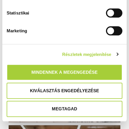
j
á
Statisztikai
r
u
Marketing
l
á
s
Részletek megjelenítése
k
i
v
MINDENNEK A MEGENGEDÉSE
á
l
a
KIVÁLASZTÁS ENGEDÉLYEZÉSE
s
z
MEGTAGAD
t
á
s