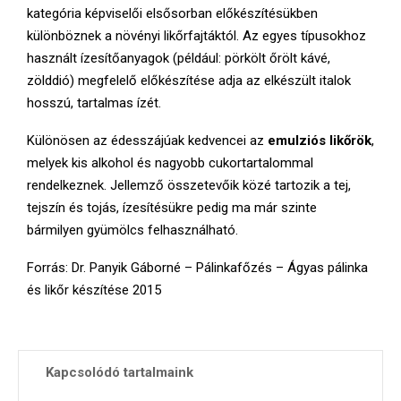
kategória képviselői elsősorban előkészítésükben
különböznek a növényi likőrfajtáktól. Az egyes típusokhoz
használt ízesítőanyagok (például: pörkölt őrölt kávé,
zölddió) megfelelő előkészítése adja az elkészült italok
hosszú, tartalmas ízét.
Különösen az édesszájúak kedvencei az
emulziós likőrök
,
melyek kis alkohol és nagyobb cukortartalommal
rendelkeznek. Jellemző összetevőik közé tartozik a tej,
tejszín és tojás, ízesítésükre pedig ma már szinte
bármilyen gyümölcs felhasználható.
Forrás: Dr. Panyik Gáborné – Pálinkafőzés – Ágyas pálinka
és likőr készítése 2015
Kapcsolódó tartalmaink