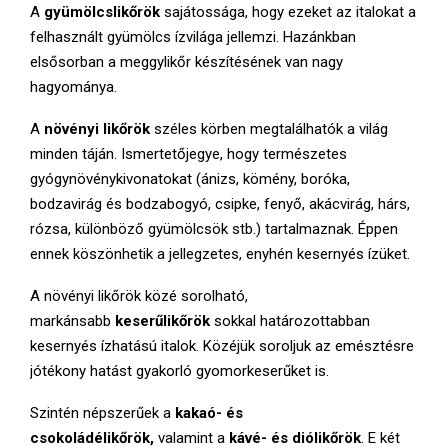
A
gyümölcslikőrök
sajátossága, hogy ezeket az italokat a
felhasznált gyümölcs ízvilága jellemzi. Hazánkban
elsősorban a meggylikőr készítésének van nagy
hagyománya.
A
növényi likőrök
széles körben megtalálhatók a világ
minden táján. Ismertetőjegye, hogy természetes
gyógynövénykivonatokat (ánizs, kömény, boróka,
bodzavirág és bodzabogyó, csipke, fenyő, akácvirág, hárs,
rózsa, különböző gyümölcsök stb.) tartalmaznak. Éppen
ennek köszönhetik a jellegzetes, enyhén kesernyés ízüket.
A növényi likőrök közé sorolható,
markánsabb
keserűlikőrök
sokkal határozottabban
kesernyés ízhatású italok. Közéjük soroljuk az emésztésre
jótékony hatást gyakorló gyomorkeserűket is.
Szintén népszerűek a
kakaó- és
csokoládélikőrök,
valamint a
kávé- és diólikőrök
. E két