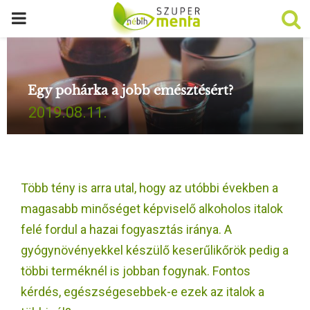
P
R
Egy pohárka a jobb emésztésért?
I
2019.08.11.
M
A
Több tény is arra utal, hogy az utóbbi években a
R
magasabb minőséget képviselő alkoholos italok
felé fordul a hazai fogyasztás iránya. A
Y
gyógynövényekkel készülő keserűlikőrök pedig a
többi terméknél is jobban fogynak. Fontos
M
kérdés, egészségesebbek-e ezek az italok a