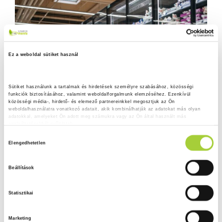
Ez a weboldal sütiket használ
Sütiket használunk a tartalmak és hirdetések személyre szabásához, közösségi 
funkciók biztosításához, valamint weboldalforgalmunk elemzéséhez. Ezenkívül 
közösségi média-, hirdető- és elemező partnereinkkel megosztjuk az Ön 
weboldalhasználatra vonatkozó adatait, akik kombinálhatják az adatokat más olyan 
adatokkal, amelyeket Ön adott meg számukra vagy az Ön által használt más 
szolgáltatásokból gyűjtöttek.
H
Adatkezelési tájékoztató
Elengedhetetlen
o
z
Beállítások
z
á
Statisztikai
j
á
Marketing
r