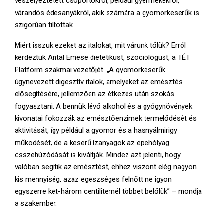
veszélyeztetett csoportokról, például gyermekekről,
várandós édesanyákról, akik számára a gyomorkeserűk is
szigorúan tiltottak.
Miért isszuk ezeket az italokat, mit várunk tőlük? Erről
kérdeztük Antal Emese dietetikust, szociológust, a TÉT
Platform szakmai vezetőjét. „A gyomorkeserűk
úgynevezett digesztív italok, amelyeket az emésztés
elősegítésére, jellemzően az étkezés után szokás
fogyasztani. A bennük lévő alkohol és a gyógynövények
kivonatai fokozzák az emésztőenzimek termelődését és
aktivitását, így például a gyomor és a hasnyálmirigy
működését, de a keserű ízanyagok az epehólyag
összehúzódását is kiváltják. Mindez azt jelenti, hogy
valóban segítik az emésztést, ehhez viszont elég nagyon
kis mennyiség, azaz egészséges felnőtt ne igyon
egyszerre két-három centiliternél többet belőlük” – mondja
a szakember.