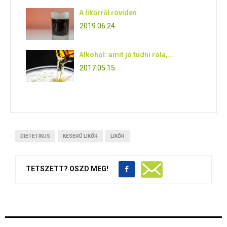
A likőrről röviden
2019.06.24.
Alkohol: amit jó tudni róla,...
2017.05.15.
DIETETIKUS
KESERŰ LIKŐR
LIKŐR
TETSZETT? OSZD MEG!