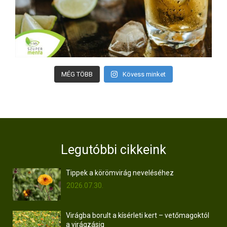
MÉG TÖBB
Kövess minket
Legutóbbi cikkeink
Tippek a körömvirág neveléséhez
2026.07.30.
Virágba borult a kísérleti kert – vetőmagoktól
a virágzásig