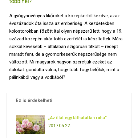
többinél?
E
A gyógynövényes likőröket a középkortól kezdve, azaz
N
évszázadok óta issza az emberiség. A kezdetekben
kolostorokban főzött ital olyan népszerű lett, hogy a 19.
U
század közepén akár több ezerfélét is készítettek. Mára
sokkal kevesebb – általában szigorúan titkolt – recept
maradt fent, de a gyomorkeserűk népszerűsége nem
változott. Mi magyarok nagyon szeretjük ezeket az
italokat: gondolta volna, hogy több fogy belőlük, mint a
pálinkából vagy a vodkából?
Ez is érdekelheti
„Az illat egy láthatatlan ruha”
2017.05.22.