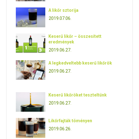
A likőr sztorija
2019.07.06.
Keserű likőr – összesített
eredmények
2019.06.27.
A legkedveltebb keserű likőrök
2019.06.27.
Keserű likőröket teszteltünk
2019.06.27.
Likőrfajták töményen
2019.06.26.