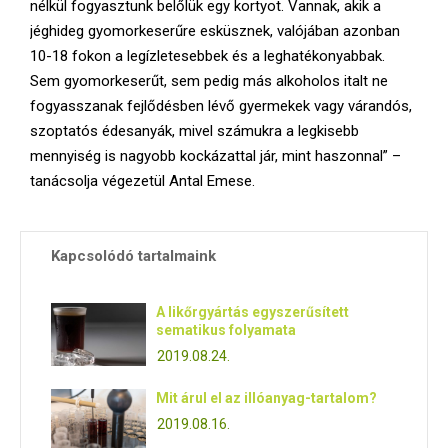
nélkül fogyasztunk belőlük egy kortyot. Vannak, akik a
jéghideg gyomorkeserűre esküsznek, valójában azonban
10-18 fokon a legízletesebbek és a leghatékonyabbak.
Sem gyomorkeserűt, sem pedig más alkoholos italt ne
fogyasszanak fejlődésben lévő gyermekek vagy várandós,
szoptatós édesanyák, mivel számukra a legkisebb
mennyiség is nagyobb kockázattal jár, mint haszonnal” –
tanácsolja végezetül Antal Emese.
Kapcsolódó tartalmaink
A likőrgyártás egyszerűsített
sematikus folyamata
2019.08.24.
Mit árul el az illóanyag-tartalom?
2019.08.16.