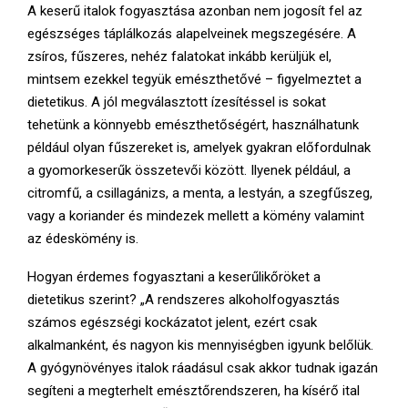
A keserű italok fogyasztása azonban nem jogosít fel az
egészséges táplálkozás alapelveinek megszegésére. A
zsíros, fűszeres, nehéz falatokat inkább kerüljük el,
mintsem ezekkel tegyük emészthetővé – figyelmeztet a
dietetikus. A jól megválasztott ízesítéssel is sokat
tehetünk a könnyebb emészthetőségért, használhatunk
például olyan fűszereket is, amelyek gyakran előfordulnak
a gyomorkeserűk összetevői között. Ilyenek például, a
citromfű, a csillagánizs, a menta, a lestyán, a szegfűszeg,
vagy a koriander és mindezek mellett a kömény valamint
az édeskömény is.
Hogyan érdemes fogyasztani a keserűlikőröket a
dietetikus szerint? „A rendszeres alkoholfogyasztás
számos egészségi kockázatot jelent, ezért csak
alkalmanként, és nagyon kis mennyiségben igyunk belőlük.
A gyógynövényes italok ráadásul csak akkor tudnak igazán
segíteni a megterhelt emésztőrendszeren, ha kísérő ital