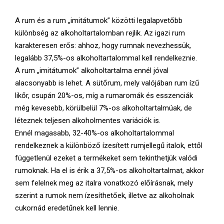
E
A rum és a rum „imitátumok” közötti legalapvetőbb
N
különbség az alkoholtartalomban rejlik. Az igazi rum
karakteresen erős: ahhoz, hogy rumnak nevezhessük,
U
legalább 37,5%-os alkoholtartalommal kell rendelkeznie.
A rum „imitátumok” alkoholtartalma ennél jóval
alacsonyabb is lehet. A sütőrum, mely valójában rum ízű
likőr, csupán 20%-os, míg a rumaromák és esszenciák
még kevesebb, körülbelül 7%-os alkoholtartalmúak, de
léteznek teljesen alkoholmentes variációk is.
Ennél magasabb, 32-40%-os alkoholtartalommal
rendelkeznek a különböző ízesített rumjellegű italok, ettől
függetlenül ezeket a termékeket sem tekinthetjük valódi
rumoknak. Ha el is érik a 37,5%-os alkoholtartalmat, akkor
sem felelnek meg az italra vonatkozó előírásnak, mely
szerint a rumok nem ízesíthetőek, illetve az alkoholnak
cukornád eredetűnek kell lennie.