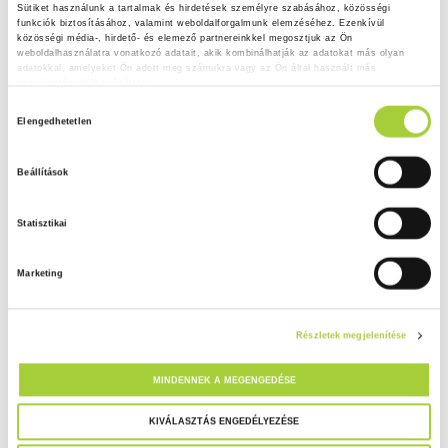
Sütiket használunk a tartalmak és hirdetések személyre szabásához, közösségi 
funkciók biztosításához, valamint weboldalforgalmunk elemzéséhez. Ezenkívül 
közösségi média-, hirdető- és elemező partnereinkkel megosztjuk az Ön 
weboldalhasználatra vonatkozó adatait, akik kombinálhatják az adatokat más olyan 
adatokkal, amelyeket Ön adott meg számukra vagy az Ön által használt más 
szolgáltatásokból gyűjtöttek.
H
Adatkezelési tájékoztató
Elengedhetetlen
o
z
Beállítások
z
á
Statisztikai
j
á
Marketing
r
u
l
Részletek megjelenítése
á
s
MINDENNEK A MEGENGEDÉSE
k
i
KIVÁLASZTÁS ENGEDÉLYEZÉSE
v