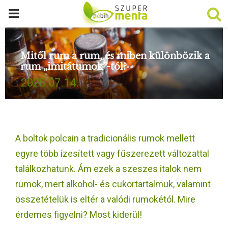
P
R
Mitől rum a rum, és miben különbözik a
rum „imitátumok”-tól?
I
2025.07.14.
M
A
A boltok polcain a tradicionális rumok mellett
R
egyre több ízesített vagy fűszerezett változattal
találkozhatunk. Ám ezek a szeszes italok nem
Y
rumok, mert alkohol- és cukortartalmuk, valamint
összetételük is eltér a valódi rumokétól. Mire
M
érdemes figyelni? Most kiderül!