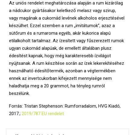
Az uniós rendelet meghatározása alapján a rum kizárólag
a nádcukor gyártásakor keletkező melasz vagy szirup,
vagy magának a cukornád levének alkoholos erjesztésével
készülhet. Ezzel szemben a rum „imitátumok”, azaz a
sütőrum és a rumaroma egyéb, akár kukorica alapú
etilalkoholt tartalmaz. Az ízesített vagy fűszerezett rumok
ugyan cukornád alapúak, de emellett általában plusz
édesítést kapnak, hogy még karakteresebb ízvilágot
nyújtsanak. A rum készítése során az ízek lekerekítéséhez
használható édesítőtermék, azonban a végtermékben
ennek az invertcukorban kifejezett mennyisége nem
haladhatja meg a 20 grammot, ha tényleg rumról
beszélünk.
Forrás: Tristan Stephenson: Rumforradalom, HVG Kiadó,
2017.;
2019/787 EU rendelet