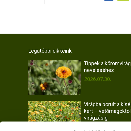
Legutóbbi cikkeink
Tippek a körömvirág
neveléséhez
2026.07.30.
Virágba borult a kísér
kert – vetőmagoktól
virágzásig
2026.07.30.