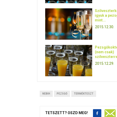
Szilveszterk
igyuk a pezs
mint...
2015.12.30.
Pezsgőkokt
(nem csak)
szilveszterr
2015.12.29.
NEBIH
PEZSGŐ
TERMÉKTESZT
TETSZETT? OSZD MEG!