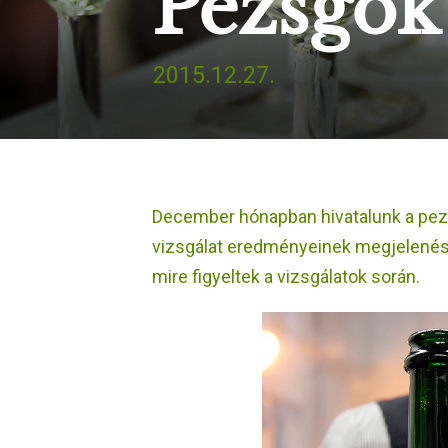
Pezsgők 
2015.12.27.
December hónapban hivatalunk a pezs
vizsgálat eredményeinek megjelenése
mire figyeltek a vizsgálatok során.