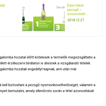
ebb
Édes fehér
pezsgő –
összesített...
2018.12.27.
alomba hozatal előtt kötelesek a termelők megvizsgáltatni a
llett érzékszervi bírálaton is átesnek a vizsgálandó tételek.
galomba hozatali engedélyt kapnak, ami után már
 kell biztosítani a pezsgő nyomonkövethetőségét, valamint a
nyeit bemutatni, amely ellenőrzés során a tétel azonosítását