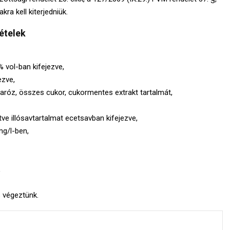
ra kell kiterjedniük.
ételek
 vol-ban kifejezve,
ezve,
haróz, összes cukor, cukormentes extrakt tartalmát,
etve illósavtartalmat ecetsavban kifejezve,
mg/l-ben,
,
 végeztünk.