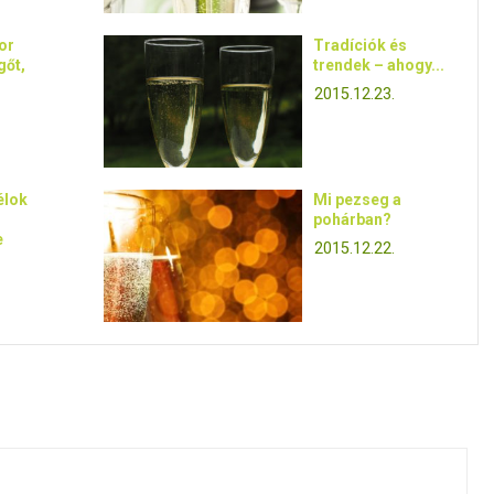
or
Tradíciók és
gőt,
trendek – ahogy...
2015.12.23.
élok
Mi pezseg a
pohárban?
e
2015.12.22.