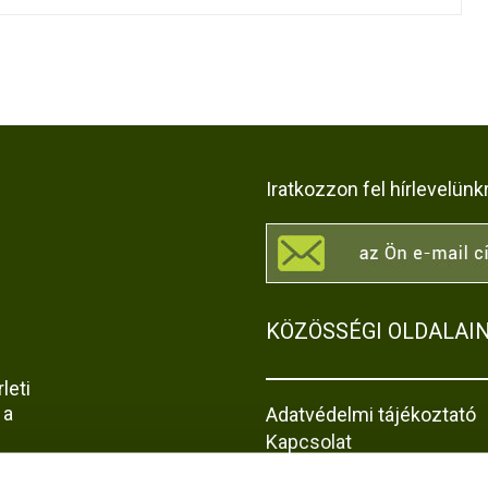
Iratkozzon fel hírlevelünk
KÖZÖSSÉGI OLDALAI
leti
 a
Adatvédelmi tájékoztató
Kapcsolat
Impresszum