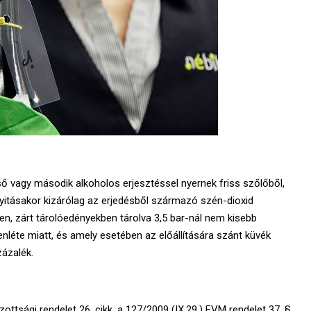
ő vagy második alkoholos erjesztéssel nyernek friss szőlőből,
nyitásakor kizárólag az erjedésből származó szén-dioxid
n, zárt tárolóedényekben tárolva 3,5 bar-nál nem kisebb
enléte miatt, és amely esetében az előállítására szánt küvék
zázalék.
ottsági rendelet 26. cikk, a 127/2009 (IX.29.) FVM rendelet 37. §,