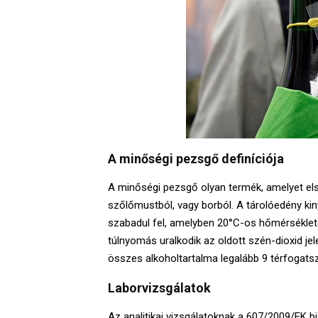
A minőségi pezsgő definíciója
A minőségi pezsgő olyan termék, amelyet els
szőlőmustból, vagy borból. A tárolóedény ki
szabadul fel, amelyben 20°C-os hőmérséklete
túlnyomás uralkodik az oldott szén-dioxid jel
összes alkoholtartalma legalább 9 térfogats
Laborvizsgálatok
Az analitikai vizsgálatoknak a 607/2009/EK biz