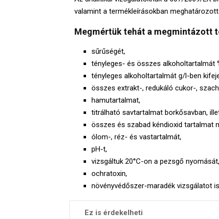
valamint a termékleírásokban meghatározottak
Megmértük tehát a megmintázott t
sűrűségét,
tényleges- és összes alkoholtartalmát %
tényleges alkoholtartalmát g/l-ben kifej
összes extrakt-, redukáló cukor-, szac
hamutartalmat,
titrálható savtartalmat borkősavban, ill
összes és szabad kéndioxid tartalmat 
ólom-, réz- és vastartalmát,
pH-t,
vizsgáltuk 20°C-on a pezsgő nyomását
ochratoxin,
növényvédőszer-maradék vizsgálatot is
Ez is érdekelheti