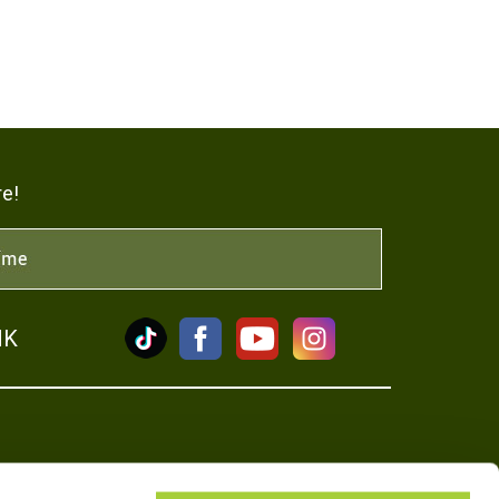
re!
NK