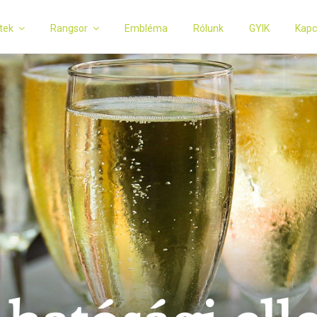
tek
Rangsor
Embléma
Rólunk
GYIK
Kapc