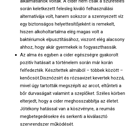
alkalmatlanok voltak. A cider nem csak a szüretelés
során keletkezett felesleg kiváló felhasználási
alternatívája volt, hanem sokszor a szennyezett víz
egy biztonságos helyettesítőjeként is remekelt,
hiszen alkoholtartalma elég magas volt a
baktériumok elpusztításához, viszont elég alacsony
ahhoz, hogy akár gyermekek is fogyaszthassák.
Az alma és egyben a cider egészségre gyakorolt
pozitív hatásait a történelem során már korán
felfedezték. Készítettek almából – többek között –
kenőcsöt.Disznózsírt és rózsavizet kevertek hozzá,
mivel úgy tartották megszépíti az arcot, eltűnteti a
bőr durvaságait valamint a szeplőket. Széles körben
elterjedt, hogy a cider meghosszabbítja az életet.
Jótékony hatással van a köszvényre, a reumás
megbetegedésekre és serkenti a kiválasztó
szervrendszer működését.