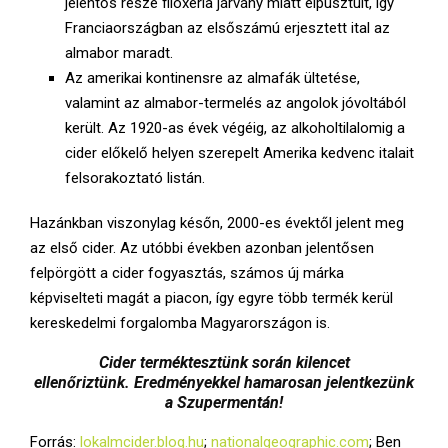
jelentős része filoxéria járvány miatt elpusztult, így
Franciaországban az elsőszámú erjesztett ital az
almabor maradt.
Az amerikai kontinensre az almafák ültetése,
valamint az almabor-termelés az angolok jóvoltából
került. Az 1920-as évek végéig, az alkoholtilalomig a
cider előkelő helyen szerepelt Amerika kedvenc italait
felsorakoztató listán.
Hazánkban viszonylag későn, 2000-es évektől jelent meg
az első cider. Az utóbbi években azonban jelentősen
felpörgött a cider fogyasztás, számos új márka
képviselteti magát a piacon, így egyre több termék kerül
kereskedelmi forgalomba Magyarországon is.
Cider terméktesztünk során kilencet
ellenőriztünk.
Eredményekkel hamarosan jelentkezünk
a Szupermentán!
Forrás:
lokalmcider.blog.hu
;
nationalgeographic.com
; Ben