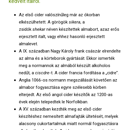
kedvelt italról.
E
Az első cider valószínűleg már az ókorban
N
elkészülhetett. A görögök
sikera
, a
zsidók
shekar
néven készítettek almabort, azaz erős
U
erjesztett italt, vagy ehhez hasonló erjesztett
almalevet.
A IX. században Nagy Károly frank császár elrendelte
az alma és a körteborok gyártását. Ekkor ismerték
meg a normannok az almából készült alkoholos
nedűt, a
ciscdre
-t. A cider francia fordítása a „cidre”.
Anglia 1066-os normann megszállását követően az
almabor fogyasztása egyre szélesebb körben
elterjedt. Az első angol cider készítők az 1200-as
évek elején telepedtek le Norfolkban.
A XV. században kezdték meg az első cider
készítéshez nemesített almafajták ültetését, melyek
alacsony cukortartalmuk miatt normál fogyasztásra