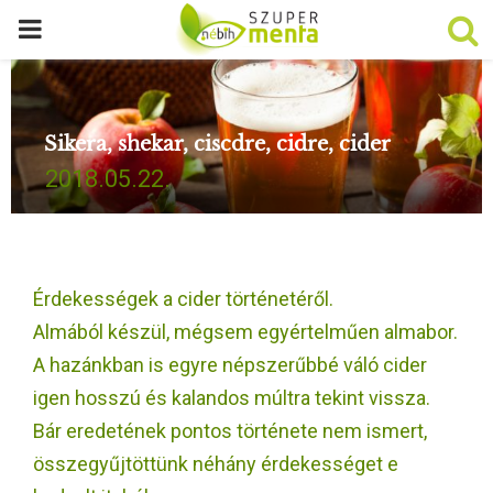
P
R
Sikera, shekar, ciscdre, cidre, cider
I
2018.05.22.
M
A
Érdekességek a cider történetéről.
R
Almából készül, mégsem egyértelműen almabor.
A hazánkban is egyre népszerűbbé váló cider
Y
igen hosszú és kalandos múltra tekint vissza.
Bár eredetének pontos története nem ismert,
M
összegyűjtöttünk néhány érdekességet e