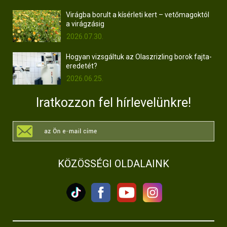
Virágba borult a kísérleti kert – vetőmagoktól
a virágzásig
2026.07.30.
Hogyan vizsgáltuk az Olaszrizling borok fajta-
eredetét?
2026.06.25.
Iratkozzon fel hírlevelünkre!
KÖZÖSSÉGI OLDALAINK