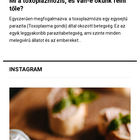
Mi a toxoplazmózis, és van-e okunk félni
E
tőle?
N
Egyszerűen megfogalmazva: a toxoplazmózis egy egysejtű
parazita (Toxoplasma gondii) által okozott betegség. Ez az
egyik leggyakoribb parazitabetegség, ami szinte minden
U
melegvérű állatot és az embereket...
INSTAGRAM