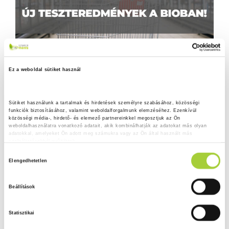
Ez a weboldal sütiket használ
Sütiket használunk a tartalmak és hirdetések személyre szabásához, közösségi 
funkciók biztosításához, valamint weboldalforgalmunk elemzéséhez. Ezenkívül 
közösségi média-, hirdető- és elemező partnereinkkel megosztjuk az Ön 
weboldalhasználatra vonatkozó adatait, akik kombinálhatják az adatokat más olyan 
adatokkal, amelyeket Ön adott meg számukra vagy az Ön által használt más 
szolgáltatásokból gyűjtöttek.
H
Adatkezelési tájékoztató
Elengedhetetlen
o
z
Beállítások
z
á
Statisztikai
j
á