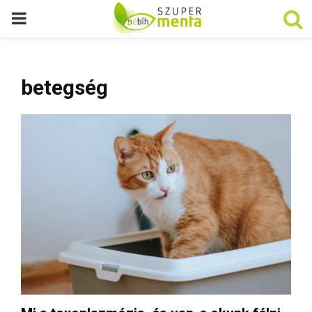
P
R
betegség
I
M
A
R
Y
M