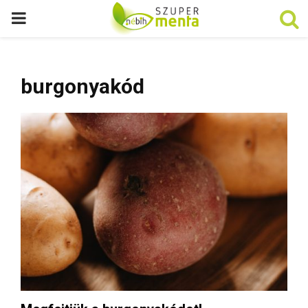
P
R
burgonyakód
I
M
A
R
Y
M