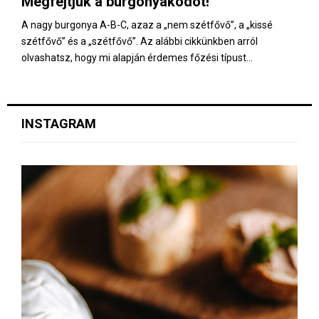
Megfejtjük a burgonyakódot!
E
A nagy burgonya A-B-C, azaz a „nem szétfővő”, a „kissé
szétfővő” és a „szétfővő”. Az alábbi cikkünkben arról
N
olvashatsz, hogy mi alapján érdemes főzési típust...
U
INSTAGRAM