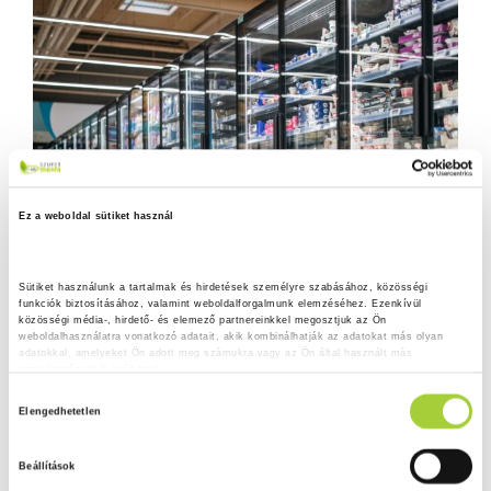
Ez a weboldal sütiket használ
Sütiket használunk a tartalmak és hirdetések személyre szabásához, közösségi 
funkciók biztosításához, valamint weboldalforgalmunk elemzéséhez. Ezenkívül 
közösségi média-, hirdető- és elemező partnereinkkel megosztjuk az Ön 
weboldalhasználatra vonatkozó adatait, akik kombinálhatják az adatokat más olyan 
adatokkal, amelyeket Ön adott meg számukra vagy az Ön által használt más 
szolgáltatásokból gyűjtöttek.
H
Adatkezelési tájékoztató
Elengedhetetlen
o
z
Beállítások
z