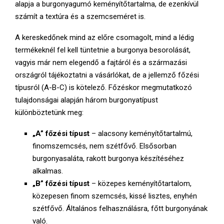
E
alapja a burgonyagumó keményítőtartalma, de ezenkívül
számít a textúra és a szemcseméret is.
N
A kereskedőnek mind az előre csomagolt, mind a lédig
termékeknél fel kell tüntetnie a burgonya besorolását,
U
vagyis már nem elegendő a fajtáról és a származási
országról tájékoztatni a vásárlókat, de a jellemző főzési
típusról (A-B-C) is kötelező. Főzéskor megmutatkozó
tulajdonságai alapján három burgonyatípust
különböztetünk meg:
„A” főzési típust
– alacsony keményítőtartalmú,
finomszemcsés, nem szétfővő. Elsősorban
burgonyasaláta, rakott burgonya készítéséhez
alkalmas.
„B” főzési típust
– közepes keményítőtartalom,
közepesen finom szemcsés, kissé lisztes, enyhén
szétfővő. Általános felhasználásra, főtt burgonyának
való.