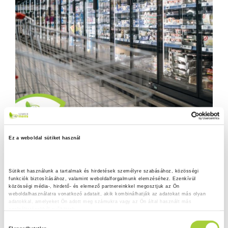
Ez a weboldal sütiket használ
Sütiket használunk a tartalmak és hirdetések személyre szabásához, közösségi 
funkciók biztosításához, valamint weboldalforgalmunk elemzéséhez. Ezenkívül 
közösségi média-, hirdető- és elemező partnereinkkel megosztjuk az Ön 
weboldalhasználatra vonatkozó adatait, akik kombinálhatják az adatokat más olyan 
adatokkal, amelyeket Ön adott meg számukra vagy az Ön által használt más 
szolgáltatásokból gyűjtöttek.
H
Adatkezelési tájékoztató