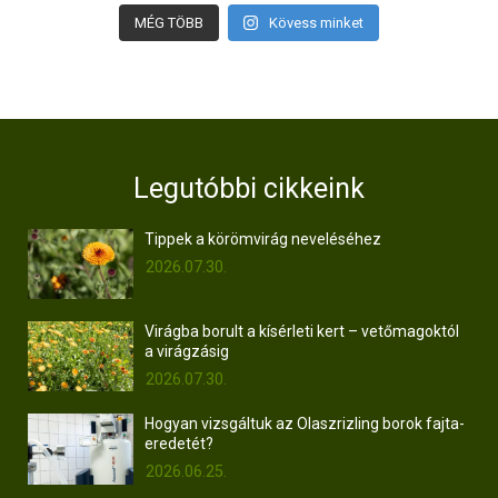
MÉG TÖBB
Kövess minket
Legutóbbi cikkeink
Tippek a körömvirág neveléséhez
2026.07.30.
Virágba borult a kísérleti kert – vetőmagoktól
a virágzásig
2026.07.30.
Hogyan vizsgáltuk az Olaszrizling borok fajta-
eredetét?
2026.06.25.