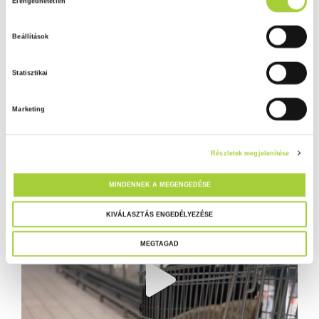
Elengedhetetlen
o
z
Beállítások
z
á
Statisztikai
j
á
Marketing
r
u
l
Részletek megjelenítése
á
s
MINDENNEK A MEGENGEDÉSE
k
i
KIVÁLASZTÁS ENGEDÉLYEZÉSE
v
MEGTAGAD
á
l
a
s
z