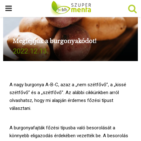
P
R
Megfejtjük a burgonyakódot!
I
2022.12.13.
M
A
A nagy burgonya A-B-C, azaz a „nem szétfővő”, a „kissé
R
szétfővő” és a „szétfővő”. Az alábbi cikkünkben arról
olvashatsz, hogy mi alapján érdemes főzési típust
választani.
Y
M
A burgonyafajták főzési típusba való besorolását a
könnyebb eligazodás érdekében vezették be. A besorolás