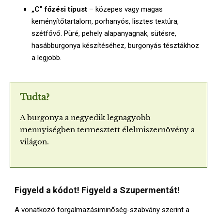
„C” főzési típust
– közepes vagy magas
keményítőtartalom, porhanyós, lisztes textúra,
szétfővő. Püré, pehely alapanyagnak, sütésre,
hasábburgonya készítéséhez, burgonyás tésztákhoz
a legjobb.
Tudta?
A burgonya a negyedik legnagyobb
mennyiségben termesztett élelmiszernövény a
világon.
Figyeld a kódot! Figyeld a Szupermentát!
A vonatkozó forgalmazásiminőség-szabvány szerint a