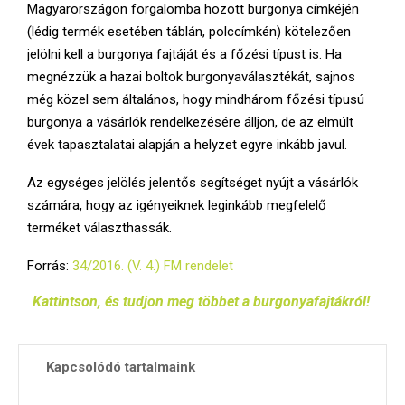
Magyarországon forgalomba hozott burgonya címkéjén
(lédig termék esetében táblán, polccímkén) kötelezően
jelölni kell a burgonya fajtáját és a főzési típust is. Ha
megnézzük a hazai boltok burgonyaválasztékát, sajnos
még közel sem általános, hogy mindhárom főzési típusú
burgonya a vásárlók rendelkezésére álljon, de az elmúlt
évek tapasztalatai alapján a helyzet egyre inkább javul.
Az egységes jelölés jelentős segítséget nyújt a vásárlók
számára, hogy az igényeiknek leginkább megfelelő
terméket választhassák.
Forrás:
34/2016. (V. 4.) FM rendelet
Kattintson, és tudjon meg többet a burgonyafajtákról!
Kapcsolódó tartalmaink