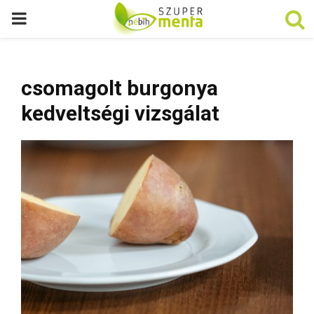
P
R
csomagolt burgonya
I
kedveltségi vizsgálat
M
A
R
Y
M