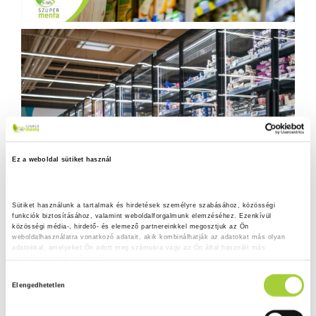
Ez a weboldal sütiket használ
Sütiket használunk a tartalmak és hirdetések személyre szabásához, közösségi 
funkciók biztosításához, valamint weboldalforgalmunk elemzéséhez. Ezenkívül 
közösségi média-, hirdető- és elemező partnereinkkel megosztjuk az Ön 
weboldalhasználatra vonatkozó adatait, akik kombinálhatják az adatokat más olyan 
adatokkal, amelyeket Ön adott meg számukra vagy az Ön által használt más 
szolgáltatásokból gyűjtöttek.
H
Adatkezelési tájékoztató
Elengedhetetlen
o
z