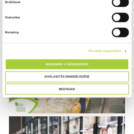
Beállítások
z
á
Statisztikai
j
á
Marketing
r
u
l
Részletek megjelenítése
á
s
MINDENNEK A MEGENGEDÉSE
k
i
KIVÁLASZTÁS ENGEDÉLYEZÉSE
v
MEGTAGAD
á
l
a
s
z
t
á