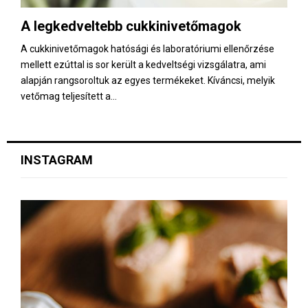
E
A legkedveltebb cukkinivetőmagok
N
A cukkinivetőmagok hatósági és laboratóriumi ellenőrzése
mellett ezúttal is sor került a kedveltségi vizsgálatra, ami
U
alapján rangsoroltuk az egyes termékeket. Kíváncsi, melyik
vetőmag teljesített a...
INSTAGRAM