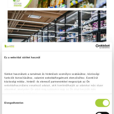
Ez a weboldal sütiket használ
Sütiket használunk a tartalmak és hirdetések személyre szabásához, közösségi 
funkciók biztosításához, valamint weboldalforgalmunk elemzéséhez. Ezenkívül 
közösségi média-, hirdető- és elemező partnereinkkel megosztjuk az Ön 
weboldalhasználatra vonatkozó adatait, akik kombinálhatják az adatokat más olyan 
adatokkal, amelyeket Ön adott meg számukra vagy az Ön által használt más 
szolgáltatásokból gyűjtöttek.
H
Adatkezelési tájékoztató
Elengedhetetlen
o
z