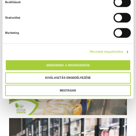
Beállítások
z
á
Statisztikai
j
á
Marketing
r
u
l
Részletek megjelenítése
á
s
MINDENNEK A MEGENGEDÉSE
k
i
KIVÁLASZTÁS ENGEDÉLYEZÉSE
v
MEGTAGAD
á
l
a
s
z
t
á