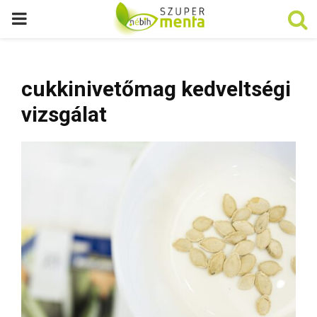
P
R
cukkinivetőmag kedveltségi
I
vizsgálat
M
A
R
Y
M