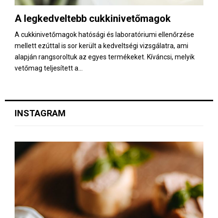
E
A legkedveltebb cukkinivetőmagok
N
A cukkinivetőmagok hatósági és laboratóriumi ellenőrzése
mellett ezúttal is sor került a kedveltségi vizsgálatra, ami
U
alapján rangsoroltuk az egyes termékeket. Kíváncsi, melyik
vetőmag teljesített a...
INSTAGRAM