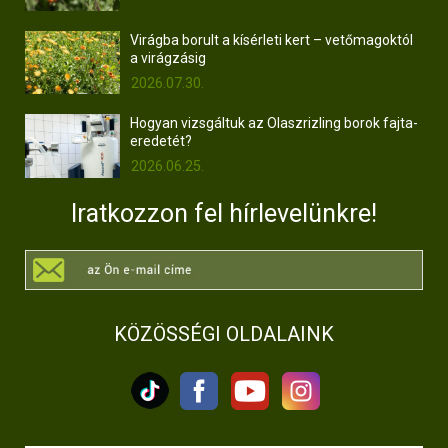
Virágba borult a kísérleti kert – vetőmagoktól
a virágzásig
2026.07.30.
Hogyan vizsgáltuk az Olaszrizling borok fajta-
eredetét?
2026.06.25.
Iratkozzon fel hírlevelünkre!
KÖZÖSSÉGI OLDALAINK