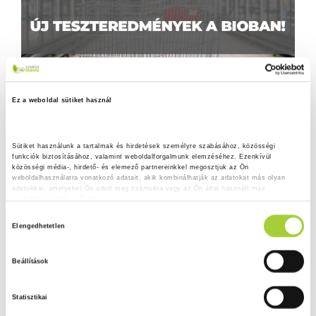
Ez a weboldal sütiket használ
Sütiket használunk a tartalmak és hirdetések személyre szabásához, közösségi 
funkciók biztosításához, valamint weboldalforgalmunk elemzéséhez. Ezenkívül 
közösségi média-, hirdető- és elemező partnereinkkel megosztjuk az Ön 
weboldalhasználatra vonatkozó adatait, akik kombinálhatják az adatokat más olyan 
adatokkal, amelyeket Ön adott meg számukra vagy az Ön által használt más 
szolgáltatásokból gyűjtöttek.
H
Adatkezelési tájékoztató
Elengedhetetlen
o
z
Beállítások
z
á
Statisztikai
j