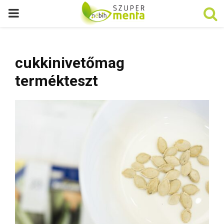
P
R
cukkinivetőmag
I
termékteszt
M
A
R
Y
M