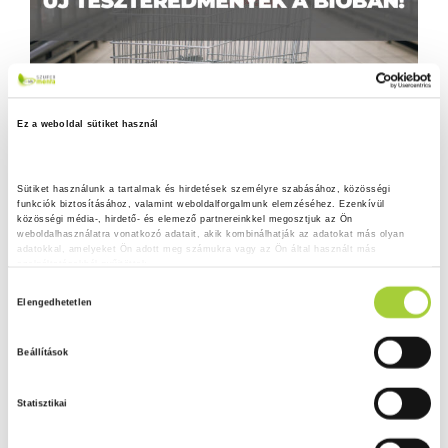
Ez a weboldal sütiket használ
Sütiket használunk a tartalmak és hirdetések személyre szabásához, közösségi 
funkciók biztosításához, valamint weboldalforgalmunk elemzéséhez. Ezenkívül 
közösségi média-, hirdető- és elemező partnereinkkel megosztjuk az Ön 
weboldalhasználatra vonatkozó adatait, akik kombinálhatják az adatokat más olyan 
adatokkal, amelyeket Ön adott meg számukra vagy az Ön által használt más 
szolgáltatásokból gyűjtöttek.
H
Adatkezelési tájékoztató
Elengedhetetlen
o
z
Beállítások
z
á
Statisztikai
j
á