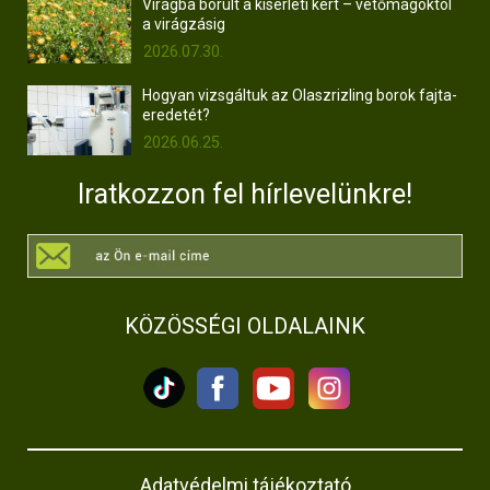
Virágba borult a kísérleti kert – vetőmagoktól
a virágzásig
2026.07.30.
Hogyan vizsgáltuk az Olaszrizling borok fajta-
eredetét?
2026.06.25.
Iratkozzon fel hírlevelünkre!
KÖZÖSSÉGI OLDALAINK
Adatvédelmi tájékoztató