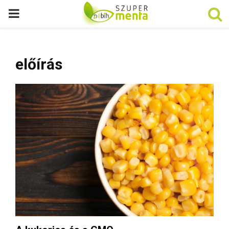
P
R
előírás
I
M
A
R
Y
M