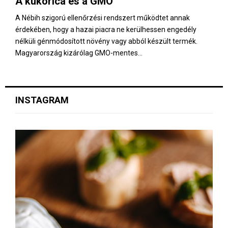
A kukorica és a GMO
E
A Nébih szigorú ellenőrzési rendszert működtet annak
érdekében, hogy a hazai piacra ne kerülhessen engedély
N
nélküli génmódosított növény vagy abból készült termék.
Magyarország kizárólag GMO-mentes...
U
INSTAGRAM