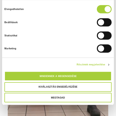
H
Adatkezelési tájékoztató
Elengedhetetlen
o
z
Beállítások
z
á
Statisztikai
j
á
Marketing
r
u
l
Részletek megjelenítése
á
s
MINDENNEK A MEGENGEDÉSE
k
i
KIVÁLASZTÁS ENGEDÉLYEZÉSE
v
MEGTAGAD
á
l
a