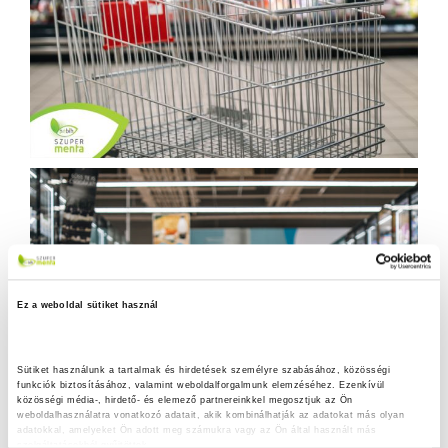
Ez a weboldal sütiket használ
Sütiket használunk a tartalmak és hirdetések személyre szabásához, közösségi 
funkciók biztosításához, valamint weboldalforgalmunk elemzéséhez. Ezenkívül 
közösségi média-, hirdető- és elemező partnereinkkel megosztjuk az Ön 
weboldalhasználatra vonatkozó adatait, akik kombinálhatják az adatokat más olyan 
adatokkal, amelyeket Ön adott meg számukra vagy az Ön által használt más 
szolgáltatásokból gyűjtöttek.