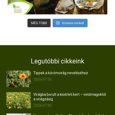
MÉG TÖBB
Kövess minket
Legutóbbi cikkeink
Tippek a körömvirág neveléséhez
2026.07.30.
Virágba borult a kísérleti kert – vetőmagoktól
a virágzásig
2026.07.30.