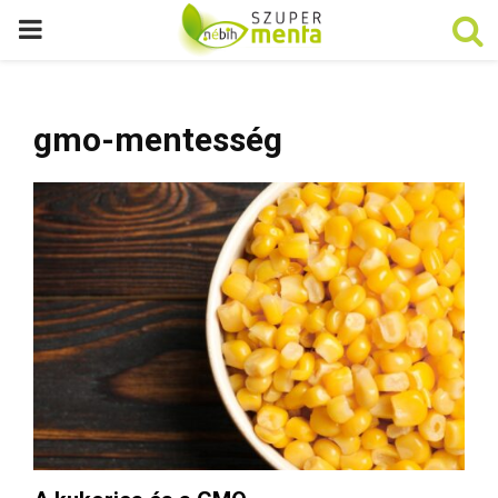
P
R
gmo-mentesség
I
M
A
R
Y
M