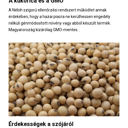
A kukorica és a GMO
E
A Nébih szigorú ellenőrzési rendszert működtet annak
érdekében, hogy a hazai piacra ne kerülhessen engedély
N
nélküli génmódosított növény vagy abból készült termék.
Magyarország kizárólag GMO-mentes...
U
Érdekességek a szójáról