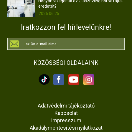
Hogyan vizsgáltuk az Olaszrizling borok fajta-
eredetét?
2026.06.25.
Iratkozzon fel hírlevelünkre!
KÖZÖSSÉGI OLDALAINK
Adatvédelmi tájékoztató
Kapcsolat
Impresszum
Akadálymentesítési nyilatkozat