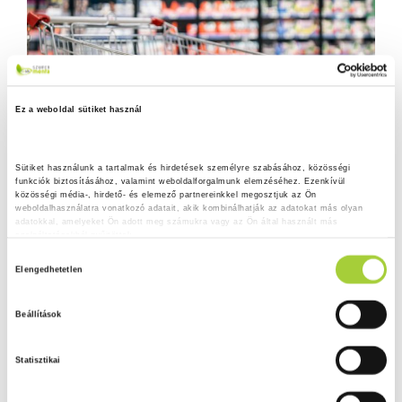
Ez a weboldal sütiket használ
Sütiket használunk a tartalmak és hirdetések személyre szabásához, közösségi 
funkciók biztosításához, valamint weboldalforgalmunk elemzéséhez. Ezenkívül 
közösségi média-, hirdető- és elemező partnereinkkel megosztjuk az Ön 
weboldalhasználatra vonatkozó adatait, akik kombinálhatják az adatokat más olyan 
adatokkal, amelyeket Ön adott meg számukra vagy az Ön által használt más 
szolgáltatásokból gyűjtöttek.
H
Adatkezelési tájékoztató
Elengedhetetlen
o
z
Beállítások
z
á
Statisztikai
j
á