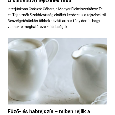
A különböző tejszínek titka
E
Interjúnkban Császár Gábort, a Magyar Élelmiszerkönyv Tej
és Tejtermék Szakbizottság elnökét kérdeztük a tejszínekről.
N
Beszélgetésünkön többek között arra is fény derült, hogy
vannak-e meghatározó különbségek...
U
Főző- és habtejszín – miben rejlik a