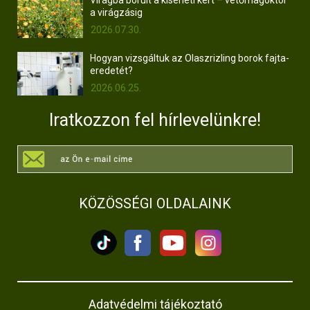
Virágba borult a kísérleti kert – vetőmagoktól
a virágzásig
2026.07.30.
Hogyan vizsgáltuk az Olaszrizling borok fajta-
eredetét?
2026.06.25.
Iratkozzon fel hírlevelünkre!
KÖZÖSSÉGI OLDALAINK
Adatvédelmi tájékoztató