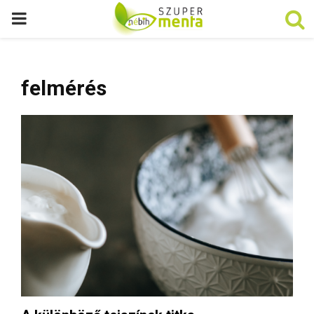
P
R
felmérés
I
M
A
R
Y
M