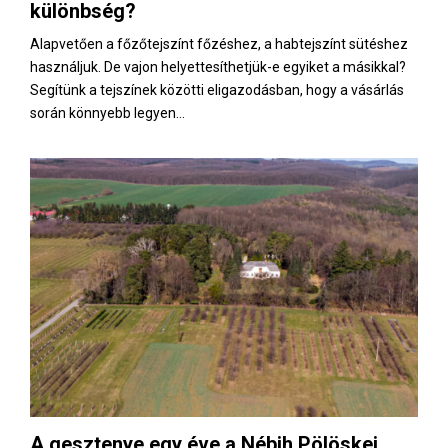
különbség?
Alapvetően a főzőtejszínt főzéshez, a habtejszínt sütéshez
használjuk. De vajon helyettesíthetjük-e egyiket a másikkal?
Segítünk a tejszínek közötti eligazodásban, hogy a vásárlás
során könnyebb legyen...
A gesztenye egy éve a Nébih Pölöskei