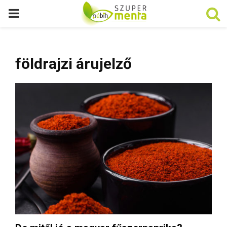
P
R
földrajzi árujelző
I
M
A
R
Y
M