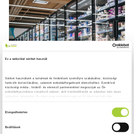
Ez a weboldal sütiket használ
Sütiket használunk a tartalmak és hirdetések személyre szabásához, közösségi 
funkciók biztosításához, valamint weboldalforgalmunk elemzéséhez. Ezenkívül 
közösségi média-, hirdető- és elemező partnereinkkel megosztjuk az Ön 
weboldalhasználatra vonatkozó adatait, akik kombinálhatják az adatokat más olyan 
adatokkal, amelyeket Ön adott meg számukra vagy az Ön által használt más 
szolgáltatásokból gyűjtöttek.
H
Adatkezelési tájékoztató
Elengedhetetlen
o
z
Beállítások
z