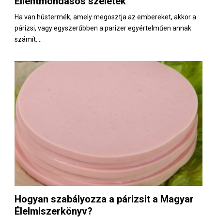
Ellentmondásos szeletek
E
Ha van hústermék, amely megosztja az embereket, akkor a
párizsi, vagy egyszerűbben a parizer egyértelműen annak
N
számít....
U
Hogyan szabályozza a párizsit a Magyar
Élelmiszerkönyv?