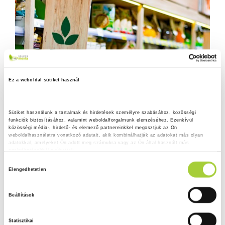
Ez a weboldal sütiket használ
Sütiket használunk a tartalmak és hirdetések személyre szabásához, közösségi 
funkciók biztosításához, valamint weboldalforgalmunk elemzéséhez. Ezenkívül 
közösségi média-, hirdető- és elemező partnereinkkel megosztjuk az Ön 
weboldalhasználatra vonatkozó adatait, akik kombinálhatják az adatokat más olyan 
adatokkal, amelyeket Ön adott meg számukra vagy az Ön által használt más 
szolgáltatásokból gyűjtöttek.
H
Adatkezelési tájékoztató
Elengedhetetlen
o
z
Beállítások
z
á
Statisztikai
j