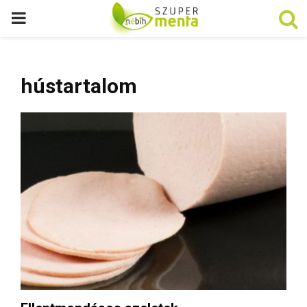
P
R
hústartalom
I
M
A
R
Y
M