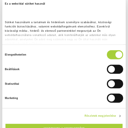
Ez a weboldal sütiket használ
Sütiket használunk a tartalmak és hirdetések személyre szabásához, közösségi 
funkciók biztosításához, valamint weboldalforgalmunk elemzéséhez. Ezenkívül 
közösségi média-, hirdető- és elemező partnereinkkel megosztjuk az Ön 
weboldalhasználatra vonatkozó adatait, akik kombinálhatják az adatokat más olyan 
adatokkal, amelyeket Ön adott meg számukra vagy az Ön által használt más 
szolgáltatásokból gyűjtöttek.
H
Adatkezelési tájékoztató
Elengedhetetlen
o
z
Beállítások
z
á
Statisztikai
j
á
Marketing
r
u
l
Részletek megjelenítése
á
s