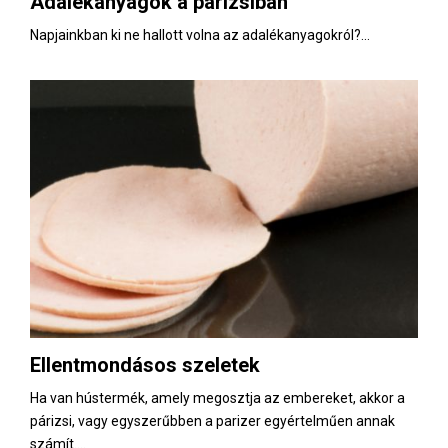
Adalékanyagok a párizsiban
E
Napjainkban ki ne hallott volna az adalékanyagokról?...
N
U
Ellentmondásos szeletek
Ha van hústermék, amely megosztja az embereket, akkor a
párizsi, vagy egyszerűbben a parizer egyértelműen annak
számít....