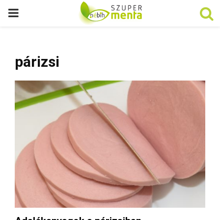
P
R
párizsi
I
M
A
R
Y
M