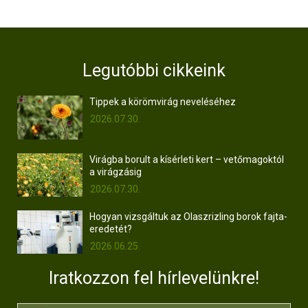
Legutóbbi cikkeink
Tippek a körömvirág neveléséhez
2026.07.30.
Virágba borult a kísérleti kert – vetőmagoktól
a virágzásig
2026.07.30.
Hogyan vizsgáltuk az Olaszrizling borok fajta-
eredetét?
2026.06.25.
Iratkozzon fel hírlevelünkre!