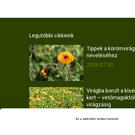
j
e
g
Legutóbbi cikkeink
y
Tippek a körömvirág
z
neveléséhez
é
2026.07.30.
s
e
Virágba borult a kísér
k
kert – vetőmagoktól
virágzásig
l
2026.07.30.
a
Ez a weboldal sütiket használ
p
Hogyan vizsgáltuk a