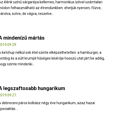
Az élénk színű sárgarépa kellemes, harmonikus ízével számtalan
módon felhasználható az étrendünkben: ehetjük nyersen, főzve,
árolva, sütve, de vágva, reszelve...
A mindenízű mártás
2019.09.29.
A ketchup nélkül sok étel szinte elképzelhetetlen: a hamburger, a
hotdog és a sült krumpli hűséges kísérője hosszú utat járt be addig,
hogy szinte mindenki...
A legszaftosabb hungarikum
2019.09.27.
A debreceni páros kolbász négy éve hungarikum, azaz hazai
pecialitás....