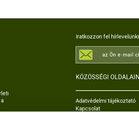
Iratkozzon fel hírlevelünk
KÖZÖSSÉGI OLDALAI
leti
 a
Adatvédelmi tájékoztató
Kapcsolat
Impresszum
Akadálymentesítési nyila
z