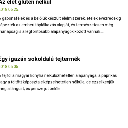
Az élet glutén nélkül
2018.06.25.
A gabonafélék és a belőlük készült élelmiszerek, ételek évezredekig
képezték az emberi táplálkozás alapját, és természetesen még
manapság is a legfontosabb alapanyagok között vannak....
Egy igazán sokoldalú tejtermék
2018.05.05.
A tejföl a magyar konyha nélkülözhetetlen alapanyaga, a paprikás
vagy a töltött káposzta elképzelhetetlen nélküle, de ezzel kenjük
eg a lángost, és persze jut belőle...