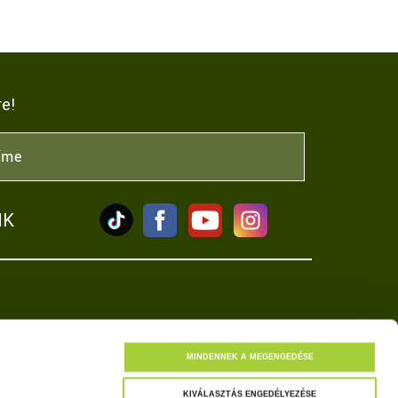
re!
NK
tkozat
MINDENNEK A MEGENGEDÉSE
KIVÁLASZTÁS ENGEDÉLYEZÉSE