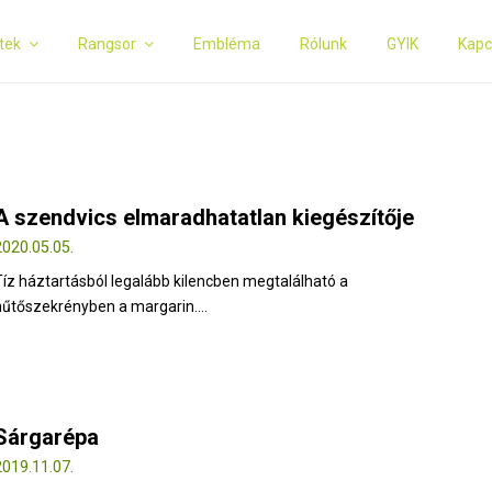
tek
Rangsor
Embléma
Rólunk
GYIK
Kapc
A szendvics elmaradhatatlan kiegészítője
2020.05.05.
Tíz háztartásból legalább kilencben megtalálható a
hűtőszekrényben a margarin....
Sárgarépa
2019.11.07.