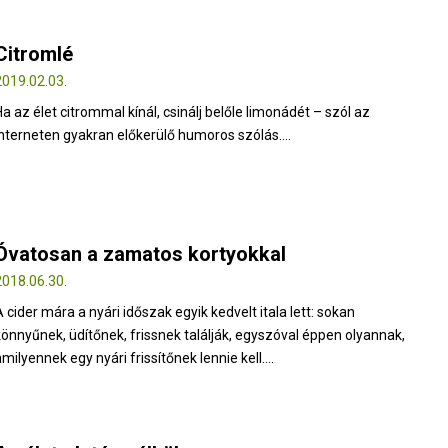
Citromlé
2019.02.03.
Ha az élet citrommal kínál, csinálj belőle limonádét – szól az
interneten gyakran előkerülő humoros szólás....
Óvatosan a zamatos kortyokkal
2018.06.30.
A cider mára a nyári időszak egyik kedvelt itala lett: sokan
könnyűnek, üdítőnek, frissnek találják, egyszóval éppen olyannak,
milyennek egy nyári frissítőnek lennie kell....