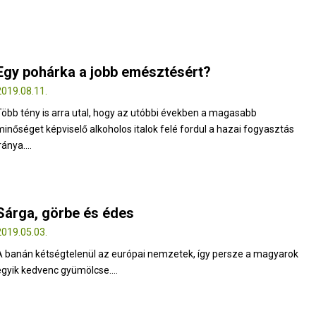
Egy pohárka a jobb emésztésért?
2019.08.11.
Több tény is arra utal, hogy az utóbbi években a magasabb
minőséget képviselő alkoholos italok felé fordul a hazai fogyasztás
ránya....
Sárga, görbe és édes
2019.05.03.
A banán kétségtelenül az európai nemzetek, így persze a magyarok
egyik kedvenc gyümölcse....