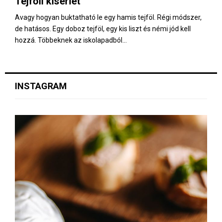
Tejföli kísérlet
E
Avagy hogyan buktatható le egy hamis tejföl. Régi módszer,
de hatásos. Egy doboz tejföl, egy kis liszt és némi jód kell
N
hozzá. Többeknek az iskolapadból...
U
INSTAGRAM