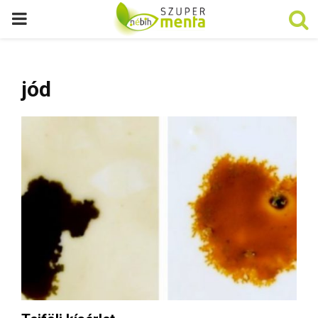
P
R
jód
I
M
A
R
Y
M