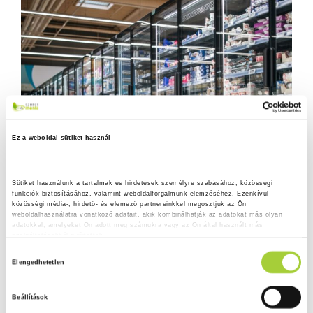
Ez a weboldal sütiket használ
Sütiket használunk a tartalmak és hirdetések személyre szabásához, közösségi 
funkciók biztosításához, valamint weboldalforgalmunk elemzéséhez. Ezenkívül 
közösségi média-, hirdető- és elemező partnereinkkel megosztjuk az Ön 
weboldalhasználatra vonatkozó adatait, akik kombinálhatják az adatokat más olyan 
adatokkal, amelyeket Ön adott meg számukra vagy az Ön által használt más 
szolgáltatásokból gyűjtöttek.
H
Adatkezelési tájékoztató
Elengedhetetlen
o
z
Beállítások
z