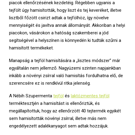
piacok ellenőrzésének kezdetéig. Régebben ugyanis a
tejfölt úgy hamisították, hogy liszt és tej keveréket, illetve
lisztből főzött csirizt adtak a tejfölhöz, így növelve
mennyiségét és javítva annak állományát. Akkoriban a helyi
piacokon, vásárokon a hatóság szakemberei a jód
segítségével a helyszínen is könnyedén ki tudták szűrni a
hamisított termékeket.
Manapság a tejföl hamisítására a „lisztes módszer” már
egyáltalán nem jellemző. Nagyüzemi szinten napjainkban
inkább a növényi zsírral való hamisítás fordulhatna elő, de
szerencsére ez is rendkívül ritka jelenség.
A Nébih Szupermenta
tejföl
és
laktózmentes tejföl
terméktesztjén a hamisítást is ellenőriztük, és
megállapítottuk, hogy az ellenőrzött 40 tejtermék egyikét
sem hamisították növényi zsírral, illetve más nem
engedélyezett adalékanyagot sem adtak hozzájuk.