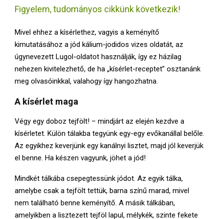
E
Figyelem, tudományos cikkünk következik!
N
Mivel ehhez a kísérlethez, vagyis a keményítő
kimutatásához a jód kálium-jodidos vizes oldatát, az
U
úgynevezett Lugol-oldatot használják, így ez házilag
nehezen kivitelezhető, de ha „kísérlet-receptet” osztanánk
meg olvasóinkkal, valahogy így hangozhatna.
A kísérlet maga
Végy egy doboz tejfölt! – mindjárt az elején kezdve a
kísérletet. Külön tálakba tegyünk egy-egy evőkanállal belőle.
Az egyikhez keverjünk egy kanálnyi lisztet, majd jól keverjük
el benne. Ha készen vagyunk, jöhet a jód!
Mindkét tálkába csepegtessünk jódot. Az egyik tálka,
amelybe csak a tejfölt tettük, barna színű marad, mivel
nem található benne keményítő. A másik tálkában,
amelyikben a lisztezett tejföl lapul, mélykék, szinte fekete