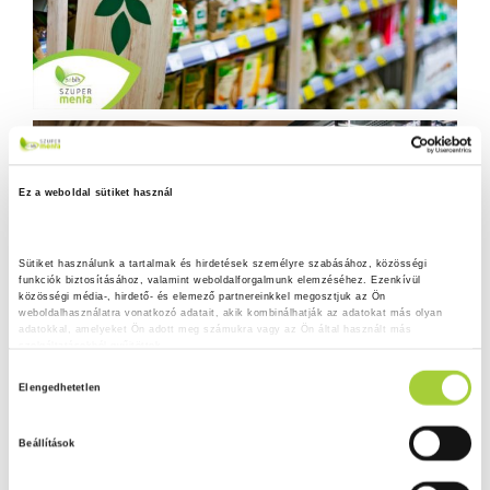
Ez a weboldal sütiket használ
Sütiket használunk a tartalmak és hirdetések személyre szabásához, közösségi 
funkciók biztosításához, valamint weboldalforgalmunk elemzéséhez. Ezenkívül 
közösségi média-, hirdető- és elemező partnereinkkel megosztjuk az Ön 
weboldalhasználatra vonatkozó adatait, akik kombinálhatják az adatokat más olyan 
adatokkal, amelyeket Ön adott meg számukra vagy az Ön által használt más 
szolgáltatásokból gyűjtöttek.
H
Adatkezelési tájékoztató
Elengedhetetlen
o
z
Beállítások
z
á