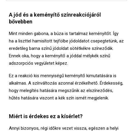
A jód és a keményítő színreakciójáról
bővebben
Mint minden gabona, a búza is tartalmaz keményítőt. Így
ha a liszttel hamisított tejfölbe jódoldatot csepegtetünk, az
eredetileg barna színű jódoldat sötétkékre színeződik.
Ennek oka, hogy a keményítő a jóddal mélykék színű
adszorpciós vegyületet képez.
Ez a reakció kis mennyiségű keményítő kimutatására is
alkalmas. A színváltozás azonnal érzékelhető. Érdekesség,
hogy melegítés hatására megszűnik az elszíneződés,
hűtés hatására viszont a kék szín ismét megjelenik.
Miért is érdekes ez a kísérlet?
Annyi bizonyos, régi időkre vezet vissza, egészen a helyi