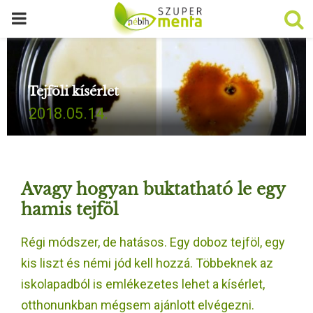
P
R
Tejföli kísérlet
I
2018.05.14.
M
A
Avagy hogyan buktatható le egy
R
hamis tejföl
Régi módszer, de hatásos. Egy doboz tejföl, egy
Y
kis liszt és némi jód kell hozzá. Többeknek az
M
iskolapadból is emlékezetes lehet a kísérlet,
otthonunkban mégsem ajánlott elvégezni.