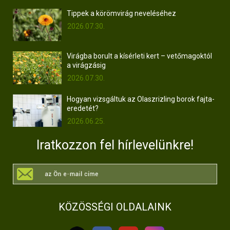
Tippek a körömvirág neveléséhez
2026.07.30.
Virágba borult a kísérleti kert – vetőmagoktól
a virágzásig
2026.07.30.
Hogyan vizsgáltuk az Olaszrizling borok fajta-
eredetét?
2026.06.25.
Iratkozzon fel hírlevelünkre!
KÖZÖSSÉGI OLDALAINK