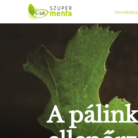
Terméktesz
A pálink