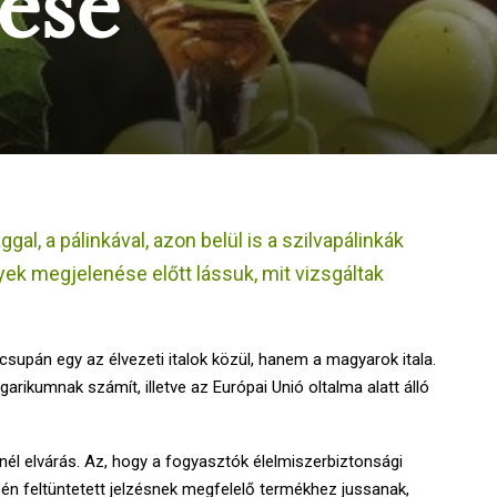
ése
al, a pálinkával, azon belül is a szilvapálinkák
ek megjelenése előtt lássuk, mit vizsgáltak
upán egy az élvezeti italok közül, hanem a magyarok itala.
rikumnak számít, illetve az Európai Unió oltalma alatt álló
él elvárás. Az, hogy a fogyasztók élelmiszerbiztonsági
n feltüntetett jelzésnek megfelelő termékhez jussanak,