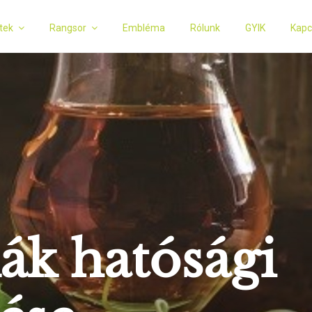
tek
Rangsor
Embléma
Rólunk
GYIK
Kapc
ák hatósági