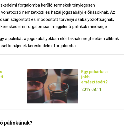
reskedelmi forgalomba kerülő termékek ténylegesen
a vonatkozó nemzetközi és hazai jogszabályi előírásoknak. Az
san szigorított és módosított törvényi szabályozottságnak,
t a kereskedelmi forgalomban megjelenő pálinkák minősége.
gy a pálinkát a jogszabályokban előírtaknak megfelelően állítsák
ssel kerüljenek kereskedelmi forgalomba.
ás
Egy pohárka a
tt
jobb
emésztésért?
2019.08.11.
tő pálinkának?