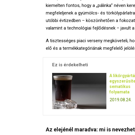
kiemelten fontos, hogy a „pálinka” néven ke
megfeleljenek a gyümölcs- és törkölypárlatr
utóbbi évtizedben – köszönhetően a fokozato
valamint a technológiai fejlődésnek – javul
A tisztességes piaci verseny megköveteli, ho
elő és a termékkategóriának megfelelő jelölé
Ez is érdekelheti
A likőrgyárt
egyszerűsíte
sematikus
folyamata
2019.08.24.
Az elejénél maradva: mi is nevezhe