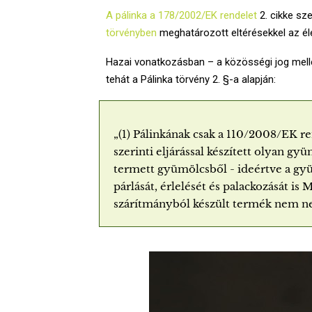
A pálinka a
178/2002/EK rendelet
2. cikke sz
törvényben
meghatározott eltérésekkel az éle
Hazai vonatkozásban – a közösségi jog mell
tehát a Pálinka törvény 2. §-a alapján:
„(1) Pálinkának csak a 110/2008/EK r
szerinti eljárással készített olyan 
termett gyümölcsből - ideértve a gyüm
párlását, érlelését és palackozását i
szárítmányból készült termék nem ne