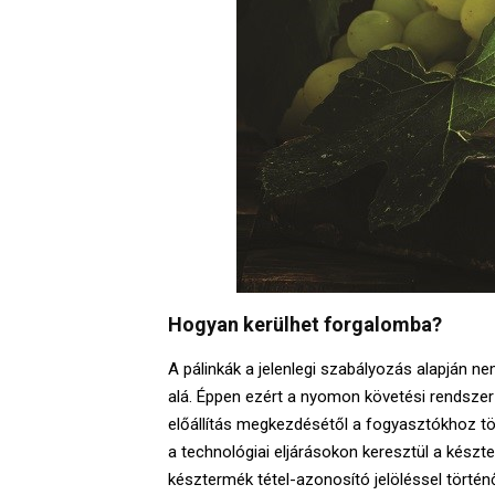
Hogyan kerülhet forgalomba?
A pálinkák a jelenlegi szabályozás alapján n
alá. Éppen ezért a nyomon követési rendsze
előállítás megkezdésétől a fogyasztókhoz tö
a technológiai eljárásokon keresztül a készte
késztermék tétel-azonosító jelöléssel törté