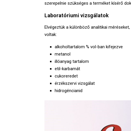
szerepelnie szükséges a terméket kísérő do
Laboratóriumi vizsgálatok
Elvégeztük a különböző analitikai méréseket
voltak:
alkoholtartalom % vol-ban kifejezve
metanol
illóanyag tartalom
etil-karbamát
cukoreredet
érzékszervi vizsgálat
hidrogéncianid