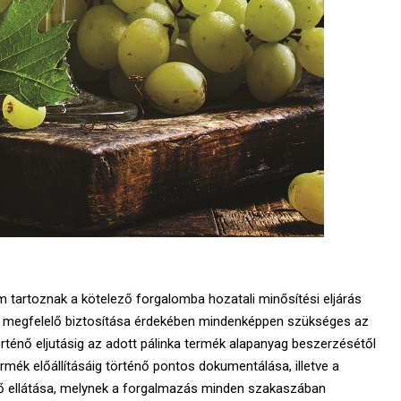
em tartoznak a kötelező forgalomba hozatali minősítési eljárás
r megfelelő biztosítása érdekében mindenképpen szükséges az
rténő eljutásig az adott pálinka termék alapanyag beszerzésétől
rmék előállításáig történő pontos dokumentálása, illetve a
nő ellátása, melynek a forgalmazás minden szakaszában