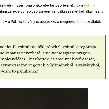
erinti élelmiszer fogalomkörébe tartozó termék, így a
Pálinka
lmiszerekre vonatkozó törvényi rendelkezéseket kell alkalmazni.
ett – a Pálinka törvény szabályozza a megnevezés használatát,
endelet II. számú mellékletének 9. számú kategóriája
gyümölcspárlat nevezhető, amelyet Magyarországon
ölcsvelőt is - készítettek, és amelynek cefrézését,
s Magyarországon végezték. Sűrítményből, aszalványból,
vezhető pálinkának.”