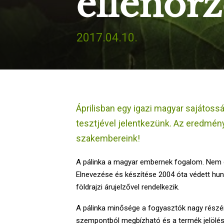
ellenőrz
2017.04.10.
Áprilisban egy igazi magyar sajátosságg
tesztjével jelentkezünk. Az eredmény
szakembereink!
A pálinka a magyar embernek fogalom. Nem cs
Elnevezése és készítése 2004 óta védett hunga
földrajzi árujelzővel rendelkezik.
A pálinka minősége a fogyasztók nagy részén
szempontból megbízható és a termék jelölésé