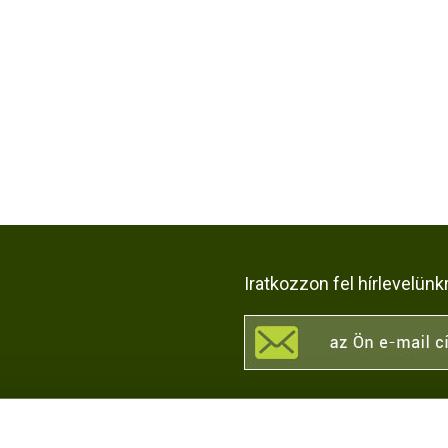
Iratkozzon fel hírlevelünk
KÖZÖSSÉGI OLDALAI