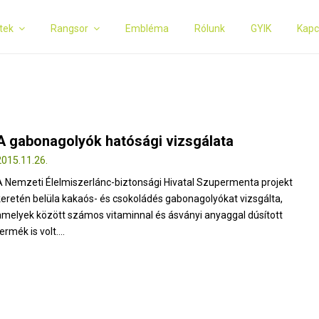
tek
Rangsor
Embléma
Rólunk
GYIK
Kapc
A gabonagolyók hatósági vizsgálata
2015.11.26.
A Nemzeti Élelmiszerlánc-biztonsági Hivatal Szupermenta projekt
keretén belüla kakaós- és csokoládés gabonagolyókat vizsgálta,
amelyek között számos vitaminnal és ásványi anyaggal dúsított
ermék is volt....