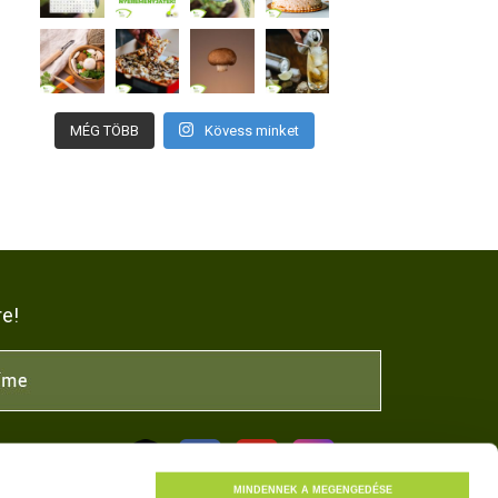
MÉG TÖBB
Kövess minket
re!
NK
MINDENNEK A MEGENGEDÉSE