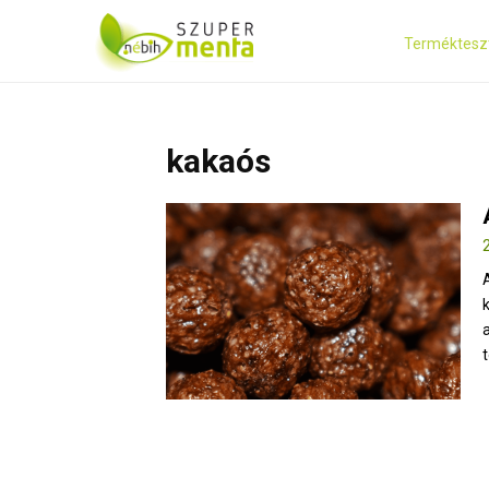
Terméktesz
kakaós
t