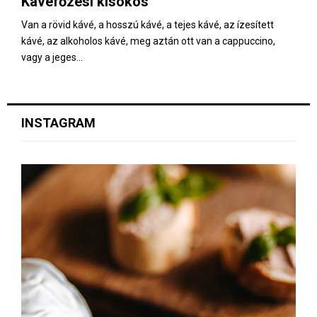
Kávéfőzési kisokos
E
Van a rövid kávé, a hosszú kávé, a tejes kávé, az ízesített
kávé, az alkoholos kávé, meg aztán ott van a cappuccino,
N
vagy a jeges...
U
INSTAGRAM