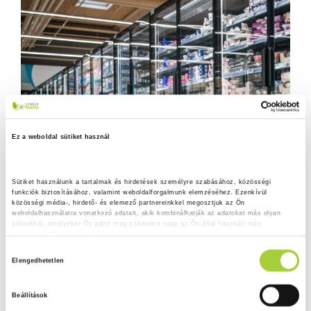
Ez a weboldal sütiket használ
Sütiket használunk a tartalmak és hirdetések személyre szabásához, közösségi 
funkciók biztosításához, valamint weboldalforgalmunk elemzéséhez. Ezenkívül 
közösségi média-, hirdető- és elemező partnereinkkel megosztjuk az Ön 
weboldalhasználatra vonatkozó adatait, akik kombinálhatják az adatokat más olyan 
adatokkal, amelyeket Ön adott meg számukra vagy az Ön által használt más 
szolgáltatásokból gyűjtöttek.
H
Adatkezelési tájékoztató
Elengedhetetlen
o
z
Beállítások
z