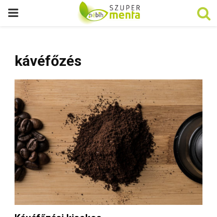
P
R
kávéfőzés
I
M
A
R
Y
M