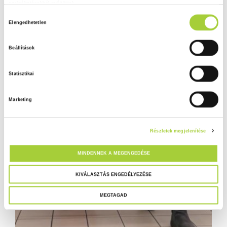
szolgáltatásokból gyűjtöttek.
H
Adatkezelési tájékoztató
Elengedhetetlen
o
z
Beállítások
z
á
Statisztikai
j
á
Marketing
r
u
l
Részletek megjelenítése
á
s
MINDENNEK A MEGENGEDÉSE
k
i
KIVÁLASZTÁS ENGEDÉLYEZÉSE
v
MEGTAGAD
á
l
a