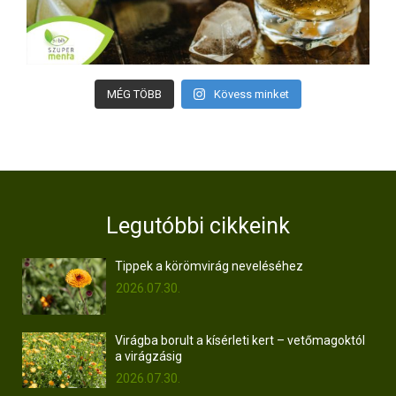
MÉG TÖBB
Kövess minket
Legutóbbi cikkeink
Tippek a körömvirág neveléséhez
2026.07.30.
Virágba borult a kísérleti kert – vetőmagoktól
a virágzásig
2026.07.30.