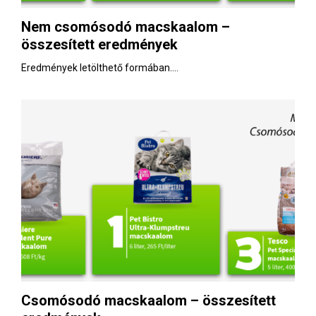
E
Nem csomósodó macskaalom –
összesített eredmények
N
Eredmények letölthető formában....
U
Csomósodó macskaalom – összesített