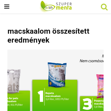
P
R
macskaalom összesített
I
eredmények
M
A
R
Y
M