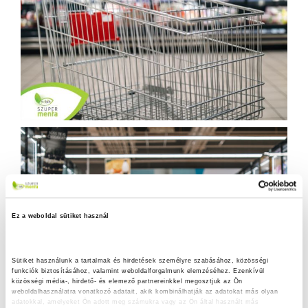
Ez a weboldal sütiket használ
Sütiket használunk a tartalmak és hirdetések személyre szabásához, közösségi 
funkciók biztosításához, valamint weboldalforgalmunk elemzéséhez. Ezenkívül 
közösségi média-, hirdető- és elemező partnereinkkel megosztjuk az Ön 
weboldalhasználatra vonatkozó adatait, akik kombinálhatják az adatokat más olyan 
adatokkal, amelyeket Ön adott meg számukra vagy az Ön által használt más 