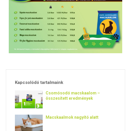
E
N
U
Kapcsolódó tartalmaink
Csomósodó macskaalom –
összesített eredmények
Macskaalmok nagyító alatt