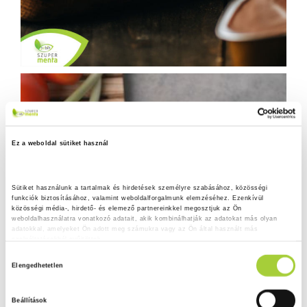
Ez a weboldal sütiket használ
Sütiket használunk a tartalmak és hirdetések személyre szabásához, közösségi 
funkciók biztosításához, valamint weboldalforgalmunk elemzéséhez. Ezenkívül 
közösségi média-, hirdető- és elemező partnereinkkel megosztjuk az Ön 
weboldalhasználatra vonatkozó adatait, akik kombinálhatják az adatokat más olyan 
adatokkal, amelyeket Ön adott meg számukra vagy az Ön által használt más 
szolgáltatásokból gyűjtöttek.
H
Adatkezelési tájékoztató
Elengedhetetlen
o
z
Beállítások
z