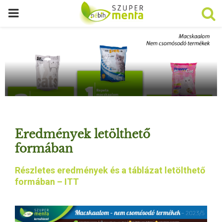
P
R
I
M
A
Eredmények letölthető
R
formában
Részletes eredmények és a táblázat letölthető
Y
formában – ITT
M