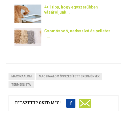
4+1 tipp, hogy egyszerűbben
vásároljunk...
Csomósodó, nedvszívó és pelletes
–...
MACSKAALOM
MACSKAALOM ÖSSZESÍTETT EREDMÉNYEK
TERMÉKLISTA
TETSZETT? OSZD MEG!