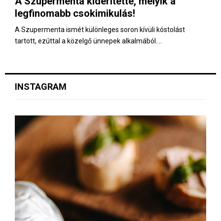
A Szupermenta kiderítette, melyik a
E
legfinomabb csokimikulás!
N
A Szupermenta ismét különleges soron kívüli kóstolást
tartott, ezúttal a közelgő ünnepek alkalmából....
U
INSTAGRAM