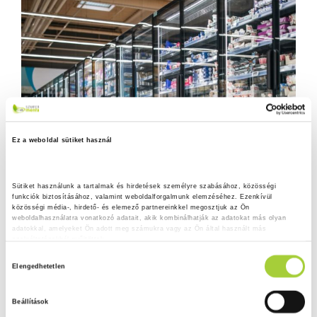
Ez a weboldal sütiket használ
Sütiket használunk a tartalmak és hirdetések személyre szabásához, közösségi 
funkciók biztosításához, valamint weboldalforgalmunk elemzéséhez. Ezenkívül 
közösségi média-, hirdető- és elemező partnereinkkel megosztjuk az Ön 
weboldalhasználatra vonatkozó adatait, akik kombinálhatják az adatokat más olyan 
adatokkal, amelyeket Ön adott meg számukra vagy az Ön által használt más 
szolgáltatásokból gyűjtöttek.
H
Adatkezelési tájékoztató
Elengedhetetlen
o
z
Beállítások
z