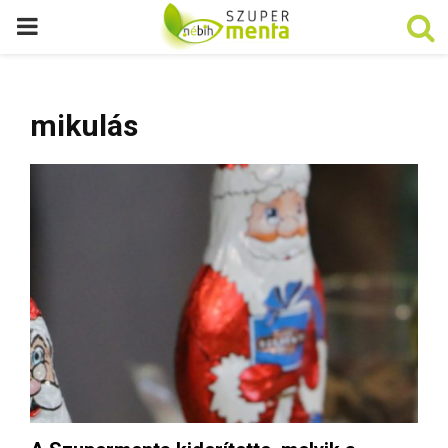
P
R
mikulás
I
M
A
R
Y
M