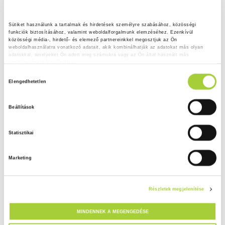
Sütiket használunk a tartalmak és hirdetések személyre szabásához, közösségi 
funkciók biztosításához, valamint weboldalforgalmunk elemzéséhez. Ezenkívül 
közösségi média-, hirdető- és elemező partnereinkkel megosztjuk az Ön 
weboldalhasználatra vonatkozó adatait, akik kombinálhatják az adatokat más olyan 
adatokkal, amelyeket Ön adott meg számukra vagy az Ön által használt más 
szolgáltatásokból gyűjtöttek.
H
Adatkezelési tájékoztató
Elengedhetetlen
o
z
Beállítások
z
á
Statisztikai
j
á
Marketing
r
u
l
Részletek megjelenítése
á
s
MINDENNEK A MEGENGEDÉSE
k