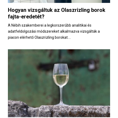
E
Hogyan vizsgáltuk az Olaszrizling borok
fajta-eredetét?
N
A Nébih szakemberei a legkorszerűbb analitikai és
U
adatfeldolgozási módszereket alkalmazva vizsgálták a
piacon elérhető Olaszrizling borokat....