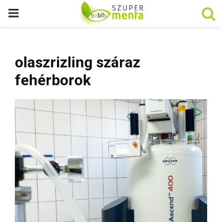
P
R
olaszrizling száraz
I
fehérborok
M
A
R
Y
M