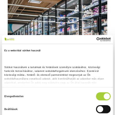
Ez a weboldal sütiket használ
Sütiket használunk a tartalmak és hirdetések személyre szabásához, közösségi 
funkciók biztosításához, valamint weboldalforgalmunk elemzéséhez. Ezenkívül 
közösségi média-, hirdető- és elemező partnereinkkel megosztjuk az Ön 
weboldalhasználatra vonatkozó adatait, akik kombinálhatják az adatokat más olyan 
adatokkal, amelyeket Ön adott meg számukra vagy az Ön által használt más 
szolgáltatásokból gyűjtöttek.
H
Adatkezelési tájékoztató
Elengedhetetlen
o
z
Beállítások
z