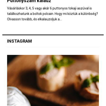
Puttonyszám kalauz
E
Vásárláskor 3, 4, 5 vagy akár 6 puttonyos tokaji aszúval is
találkozhatunk a boltok polcain. Hogy mi köztük a különbség?
N
Olvasson tovább, és elkalauzoljuk a...
U
INSTAGRAM