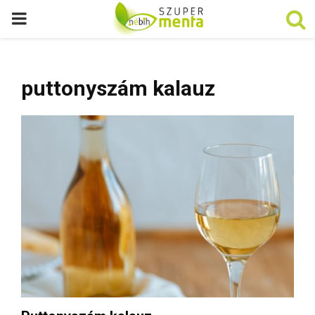
P
R
puttonyszám kalauz
I
M
A
R
Y
M