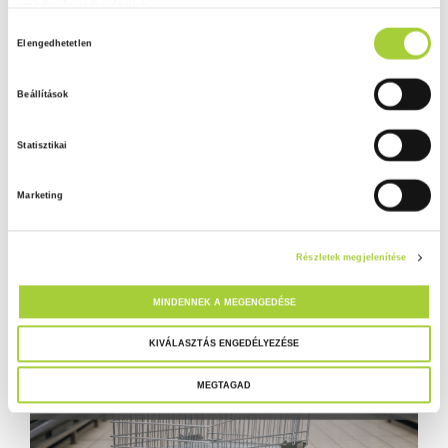
szolgáltatásokból gyűjtöttek.
H
Adatkezelési tájékoztató
Elengedhetetlen
o
z
Beállítások
z
á
Statisztikai
j
á
Marketing
r
u
l
Részletek megjelenítése
á
s
MINDENNEK A MEGENGEDÉSE
k
i
KIVÁLASZTÁS ENGEDÉLYEZÉSE
v
MEGTAGAD
á
l
a