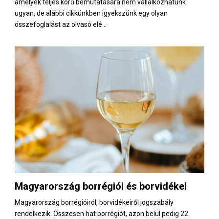
amelyek teljes körű bemutatására nem vállalkozhatunk
ugyan, de alábbi cikkünkben igyekszünk egy olyan
összefoglalást az olvasó elé...
Magyarország borrégiói és borvidékei
Magyarország borrégióiról, borvidékeiről jogszabály
rendelkezik. Összesen hat borrégiót, azon belül pedig 22