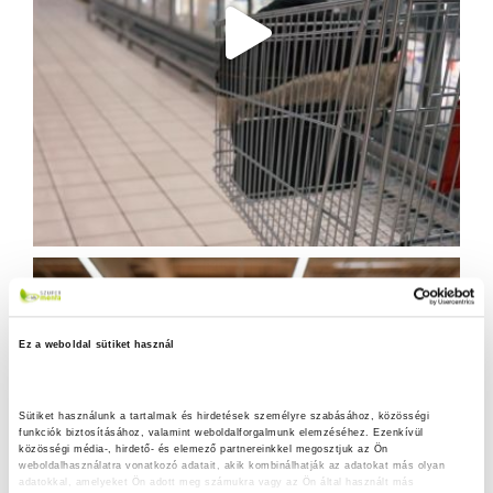
Ez a weboldal sütiket használ
Sütiket használunk a tartalmak és hirdetések személyre szabásához, közösségi 
funkciók biztosításához, valamint weboldalforgalmunk elemzéséhez. Ezenkívül 
közösségi média-, hirdető- és elemező partnereinkkel megosztjuk az Ön 
weboldalhasználatra vonatkozó adatait, akik kombinálhatják az adatokat más olyan 
adatokkal, amelyeket Ön adott meg számukra vagy az Ön által használt más 