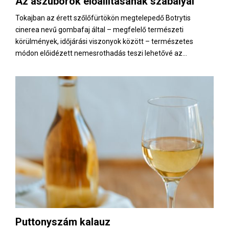
Az aszúborok előállításának szabályai
E
Tokajban az érett szőlőfürtökön megtelepedő Botrytis
cinerea nevű gombafaj által – megfelelő természeti
N
körülmények, időjárási viszonyok között – természetes
módon előidézett nemesrothadás teszi lehetővé az...
U
Puttonyszám kalauz