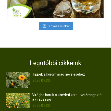
Kövess minket
Legutóbbi cikkeink
Tippek a körömvirág neveléséhez
2026.07.30.
Virágba borult a kísérleti kert – vetőmagoktól
a virágzásig
2026.07.30.