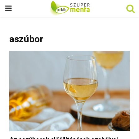
P
R
aszúbor
I
M
A
R
Y
M