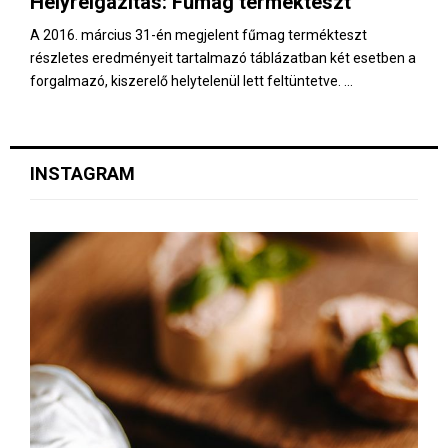
Helyreigazítás: Fűmag termékteszt
E
A 2016. március 31-én megjelent fűmag termékteszt
részletes eredményeit tartalmazó táblázatban két esetben a
N
forgalmazó, kiszerelő helytelenül lett feltüntetve. ...
U
INSTAGRAM