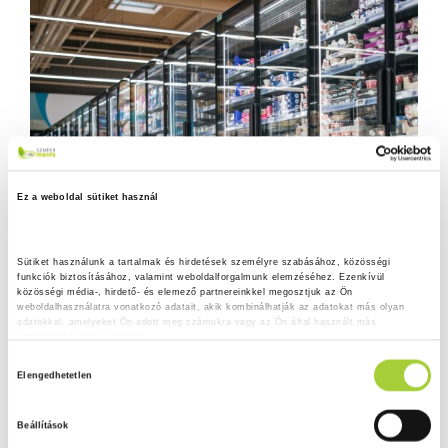
Ez a weboldal sütiket használ
Sütiket használunk a tartalmak és hirdetések személyre szabásához, közösségi 
funkciók biztosításához, valamint weboldalforgalmunk elemzéséhez. Ezenkívül 
közösségi média-, hirdető- és elemező partnereinkkel megosztjuk az Ön 
weboldalhasználatra vonatkozó adatait, akik kombinálhatják az adatokat más olyan 
adatokkal, amelyeket Ön adott meg számukra vagy az Ön által használt más 
szolgáltatásokból gyűjtöttek.
H
Adatkezelési tájékoztató
Elengedhetetlen
o
z
Beállítások
z