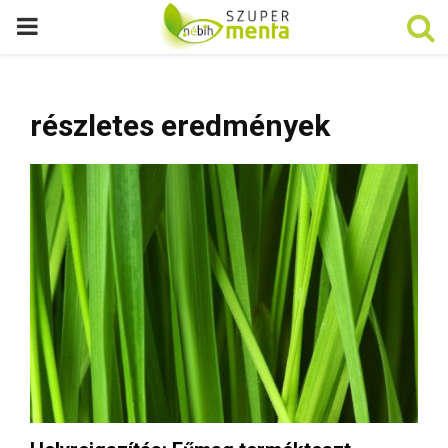
P
R
részletes eredmények
I
M
A
R
Y
M