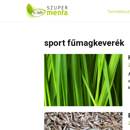
Terméktesz
sport fűmagkeverék
k