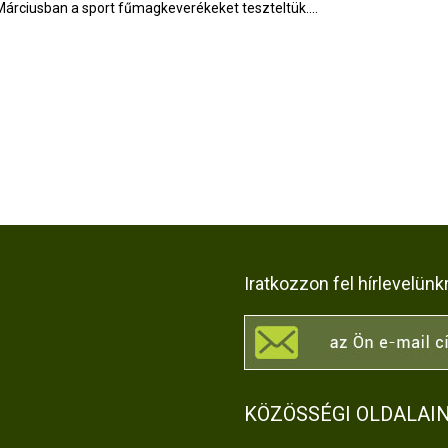
Márciusban a sport fűmagkeverékeket teszteltük....
Iratkozzon fel hírlevelünk
KÖZÖSSÉGI OLDALAI