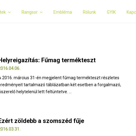
tek
Rangsor
Embléma
Rólunk
GYIK
Kapc
Helyreigazítás: Fűmag termékteszt
2016.04.06.
A 2016. március 31-én megjelent fűmag termékteszt részletes
eredményeit tartalmazó táblázatban két esetben a forgalmazó,
iszerelő helytelenül lett feltüntetve. ...
Ezért zöldebb a szomszéd fűje
2016.03.31.