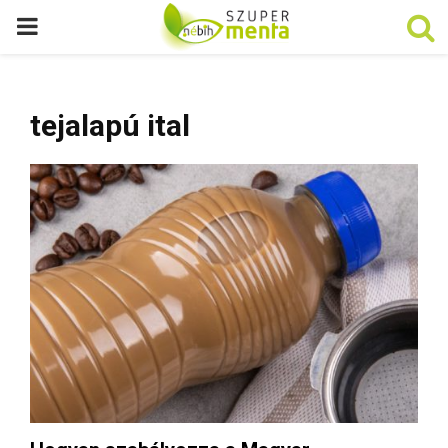
P
R
tejalapú ital
I
M
A
R
Y
M