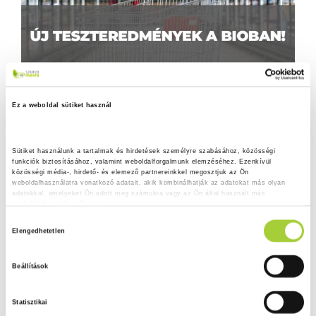
Ez a weboldal sütiket használ
Sütiket használunk a tartalmak és hirdetések személyre szabásához, közösségi 
funkciók biztosításához, valamint weboldalforgalmunk elemzéséhez. Ezenkívül 
közösségi média-, hirdető- és elemező partnereinkkel megosztjuk az Ön 
weboldalhasználatra vonatkozó adatait, akik kombinálhatják az adatokat más olyan 
adatokkal, amelyeket Ön adott meg számukra vagy az Ön által használt más 
szolgáltatásokból gyűjtöttek.
H
Adatkezelési tájékoztató
Elengedhetetlen
o
z
Beállítások
z
á
Statisztikai
j