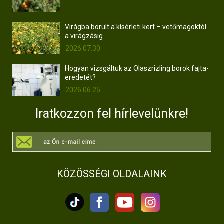
Virágba borult a kísérleti kert – vetőmagoktól
a virágzásig
2026.07.30.
Hogyan vizsgáltuk az Olaszrizling borok fajta-
eredetét?
2026.06.25.
Iratkozzon fel hírlevelünkre!
KÖZÖSSÉGI OLDALAINK