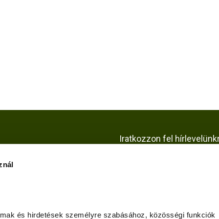
Iratkozzon fel hírlevelünk
znál
KÖZÖSSÉGI OLDALAI
almak és hirdetések személyre szabásához, közösségi funkciók 