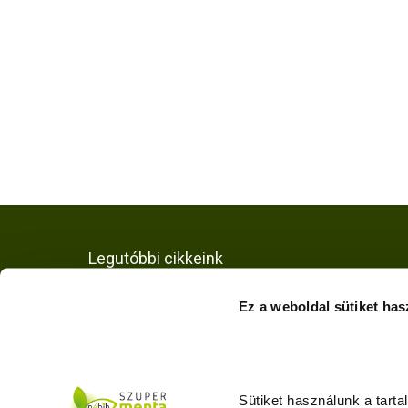
Legutóbbi cikkeink
Tippek a körömvirág
Ez a weboldal sütiket has
neveléséhez
2026.07.30.
Sütiket használunk a tart