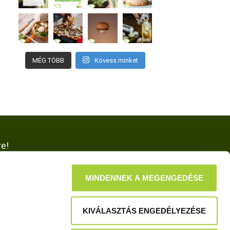
MÉG TÖBB
Kövess minket
re!
MINDENNEK A MEGENGEDÉSE
KIVÁLASZTÁS ENGEDÉLYEZÉSE
NK