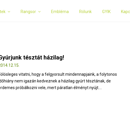
tek
Rangsor
Embléma
Rólunk
GYIK
Kapc
Gyúrjunk tésztát házilag!
2014.12.15.
Fölösleges vitatni, hogy a felgyorsult mindennapjaink, a folytonos
időhiány nem igazán kedveznek a házilag gyúrt tésztának, de
érdemes próbálkozni vele, mert páratlan élményt nyújt....