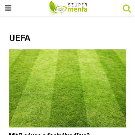
P
R
UEFA
I
M
A
R
Y
M