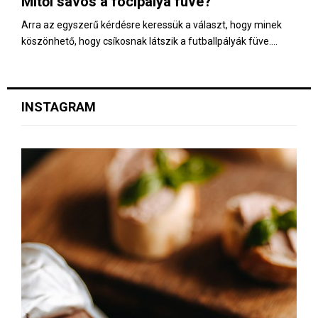
Mitől sávos a focipálya füve?
E
Arra az egyszerű kérdésre keressük a választ, hogy minek
köszönhető, hogy csíkosnak látszik a futballpályák füve....
N
U
INSTAGRAM