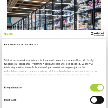
Ez a weboldal sütiket használ
Sütiket használunk a tartalmak és hirdetések személyre szabásához, közösségi 
funkciók biztosításához, valamint weboldalforgalmunk elemzéséhez. Ezenkívül 
közösségi média-, hirdető- és elemező partnereinkkel megosztjuk az Ön 
weboldalhasználatra vonatkozó adatait, akik kombinálhatják az adatokat más olyan 
adatokkal, amelyeket Ön adott meg számukra vagy az Ön által használt más 
szolgáltatásokból gyűjtöttek.
H
Adatkezelési tájékoztató
Elengedhetetlen
o
z
Beállítások
z
á